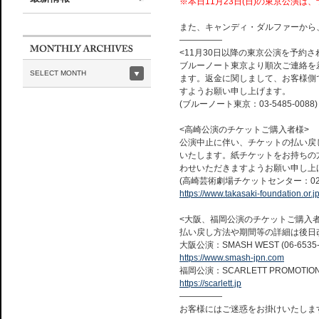
※本日11月23日(日)の東京公演は
また、キャンディ・ダルファーから
―――――
<11月30日以降の東京公演を予約さ
ブルーノート東京より順次ご連絡を
SELECT MONTH
ます。返金に関しまして、お客様側
すようお願い申し上げます。
(ブルーノート東京：03-5485-0088)
<高崎公演のチケットご購入者様>
公演中止に伴い、チケットの払い戻
いたします。紙チケットをお持ちの
わせいただきますようお願い申し上
(高崎芸術劇場チケットセンター：027-3
https://www.takasaki-foundation.or.jp
<大阪、福岡公演のチケットご購入者
払い戻し方法や期間等の詳細は後日
大阪公演：SMASH WEST (06-6535-
https://www.smash-jpn.com
福岡公演：SCARLETT PROMOTION (
https://scarlett.jp
―――――
お客様にはご迷惑をお掛けいたしま