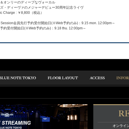
＆オンリーのディープなヴォーカル
ズ・ディーヴァのメジャーデビュー30周年記念ライヴ
c Charge : ￥8,800（税込）
Session会員先行予約受付開始日(※Web予約のみ)：9.15 mon. 12:00pm～
受付開始日(※Web予約のみ)：9.18 thu. 12:00pm～
オンライ