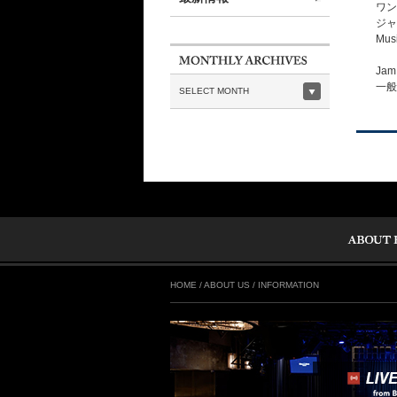
ワン
ジャ
Musi
Jam 
一般予約
SELECT MONTH
HOME
/
ABOUT US
/
INFORMATION