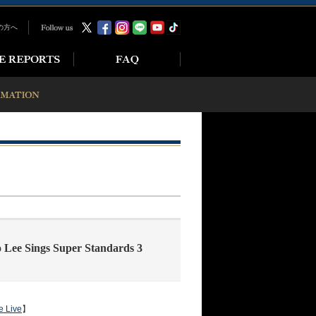
の方へ
e Sings Super Standards 3
e Live
】