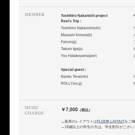
Toshihiro Nakanishi project
Reel's Trip :
Toshihiro Nakanishi(vln)
Masashi Kimura(b)
Falcon(g)
Takuro Iga(p)
You Hatakeyama(per)
Special guest :
Naoko Terai(vln)
ROLLY(vo,g)
￥7,000
（税込）
→座席のレイアウトは
FLOOR LAYOUT
をご
→18歳以上の学生の方は、学生割引がござい