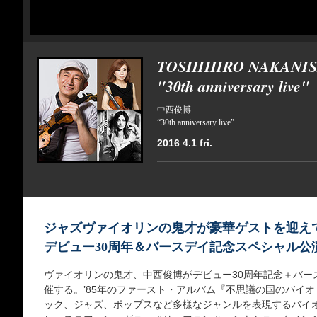
TOSHIHIRO NAKANIS
"30th anniversary live"
中西俊博
“30th anniversary live”
2016 4.1 fri.
ジャズヴァイオリンの鬼才が豪華ゲストを迎え
デビュー30周年＆バースデイ記念スペシャル公
ヴァイオリンの鬼才、中西俊博がデビュー30周年記念＋バー
催する。’85年のファースト・アルバム『不思議の国のバイ
ック、ジャズ、ポップスなど多様なジャンルを表現するバイ