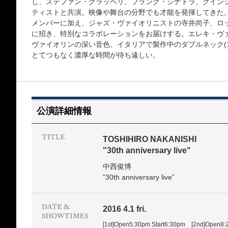
し、ステファン・グラッペリ、フランク・シナトラ、クイン
ティストと共演。映像や舞台の分野でも才能を発揮してきた。今回は自
メンバーに加え、ジャズ・ヴァイオリニストの寺井尚子、ロッ
に招き、特別なコラボレーションをお届けする。エレキ・ヴ
ヴァイオリンの深い音色、イタリアで製作中のダブルネック(
とてつもなく濃厚な時間が待ち遠しい。
公演詳細情報
TOSHIHIRO NAKANISHI
"30th anniversary live"
中西俊博
“30th anniversary live”
2016 4.1 fri.
[1st]Open5:30pm Start6:30pm [2nd]Open8: