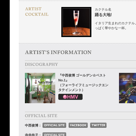
カクテル名
踊る大地!
イタリア生まれのカクテル
っぱく華やかな一杯。
『中西俊博 ゴールデン☆ベスト
No.1』
（フォーライフミュージックエン
タテインメント）
中西俊博：
寺井尚子：