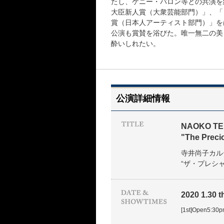
たし、ケニー・バロン等との共演を
大臣新人賞（大衆芸能部門）」、「
賞（日本人アーティスト部門）」を
公演も賞賛を浴びた。唯一無二の美
酔いしれたい。
公演詳細情報
NAOKO TE
"The Preci
寺井尚子カル
“ザ・プレシャ
2020 1.30 t
[1st]Open5:30