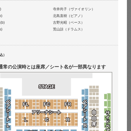
)
寺井尚子（ヴァイオリン）
p)
北島直樹（ピアノ）
(b)
古野光昭（ベース）
s)
荒山諒（ドラムス）
込）
通常の公演時とは座席／シート名が一部異なります