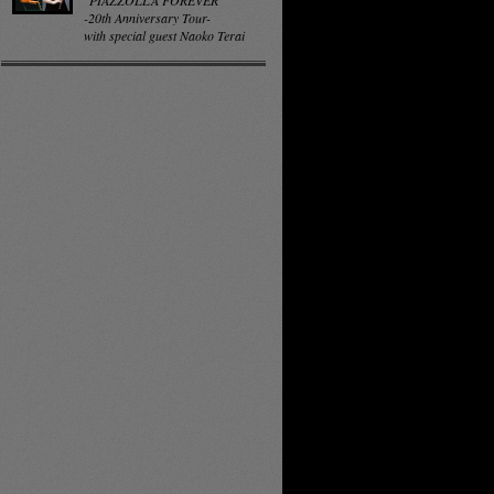
"PIAZZOLLA FOREVER"
-20th Anniversary Tour-
with special guest Naoko Terai