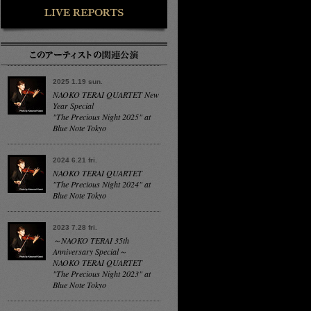
2025 1.19 sun.
NAOKO TERAI QUARTET New
Year Special
"The Precious Night 2025" at
Blue Note Tokyo
2024 6.21 fri.
NAOKO TERAI QUARTET
"The Precious Night 2024" at
Blue Note Tokyo
2023 7.28 fri.
～NAOKO TERAI 35th
Anniversary Special～
NAOKO TERAI QUARTET
"The Precious Night 2023" at
Blue Note Tokyo