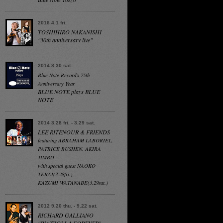
2016 4.1 fri.
TOSHIHIRO NAKANISHI
"30th anniversary live"
2014 8.30 sat.
Blue Note Record's 75th
Anniversary Year
BLUE NOTE plays BLUE
NOTE
2014 3.28 fri. - 3.29 sat.
LEE RITENOUR & FRIENDS
featuring ABRAHAM LABORIEL,
PATRICE RUSHEN, AKIRA
JIMBO
with special guest NAOKO
TERAI(3.28fri.),
KAZUMI WATANABE(3.29sat.)
2012 9.20 thu. - 9.22 sat.
RICHARD GALLIANO