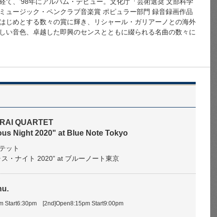
経て、’98年にアルバム・デビュー。文化庁「芸術選奨 文部科学
ミュージック・ペンクラブ音楽賞 ポピュラー部門 録音録画作品
はじめとする数々の賞に輝き、リシャール・ガリアーノとの海外
しい音色、卓越した即興のセンスとともに綴られる名曲の数々に
RAI QUARTET
ous Night 2020" at Blue Note Tokyo
テット
ス・ナイト 2020” at ブルーノート東京
hu.
pm Start6:30pm [2nd]Open8:15pm Start9:00pm