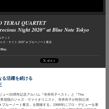
O TERAI QUARTET
recious Night 2020" at Blue Note Tokyo
ルテット
ス・ナイト 2020” at ブルーノート東京
 thu.
なる活躍を続ける
王
デビュー20周年記念アルバム『寺井尚子ベスト』と『The
ース。世界屈指のジャズ・ヴァイオリニスト、寺井尚子が特別公演
 at ブルーノート東京」を開催する。1988年にプロ・デビューを果