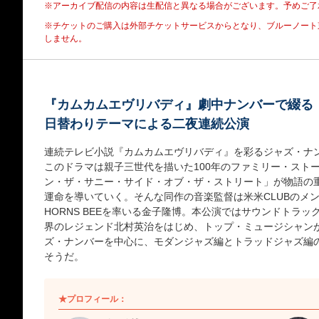
※アーカイブ配信の内容は生配信と異なる場合がございます。予めご了
※チケットのご購入は外部チケットサービスからとなり、
ブルーノート
しません。
『カムカムエヴリバディ』劇中ナンバーで綴る
日替わりテーマによる二夜連続公演
連続テレビ小説『カムカムエヴリバディ』を彩るジャズ・ナ
このドラマは親子三世代を描いた100年のファミリー・スト
ン・ザ・サニー・サイド・オブ・ザ・ストリート」が物語の
運命を導いていく。そんな同作の音楽監督は米米CLUBのメン
HORNS BEEを率いる金子隆博。本公演ではサウンドトラ
界のレジェンド北村英治をはじめ、トップ・ミュージシャン
ズ・ナンバーを中心に、モダンジャズ編とトラッドジャズ編
そうだ。
★プロフィール：