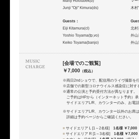
Marty Holoubek(b)
マー
Junji "Oji" Kimura(ds)
木村
Guests：
Gue
Eiji Kitamura(cl)
北村
Yoshio Toyama(tp,vo)
外山
Keiko Toyama(banjo)
外山
[会場でのご観覧]
￥7,000
（税込）
※両日2ndショウで、配信用のライヴ撮影を
※店舗での新型コロナウイルス感染症に対す
※通常の公演と予約受付方法が異なります。
ご予約はHPから（インターネット予約）
サイドエリアL/R、カウンターのみ、お電
※サイドエリアL/R、カウンター以外のお席
詳細は予約ページからご確認ください。
■
サイドエリア L [1～2名様]
1名様 ￥7,000
■
サイドエリア R [1～3名様]
1名様 ￥7,000