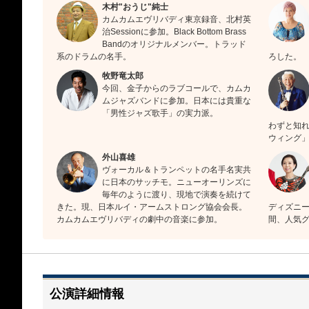
木村"おうじ"純士
カムカムエヴリバディ東京録音、北村英
治Sessionに参加。Black Bottom Brass
Bandのオリジナルメンバー。トラッド
系のドラムの名手。
ろした。
牧野竜太郎
今回、金子からのラブコールで、カムカ
ムジャズバンドに参加。日本には貴重な
「男性ジャズ歌手」の実力派。
わずと知
ウィング
外山喜雄
ヴォーカル＆トランペットの名手名実共
に日本のサッチモ。ニューオーリンズに
毎年のように渡り、現地で演奏を続けて
きた。現、日本ルイ・アームストロング協会会長。
ディズニー
カムカムエヴリバディの劇中の音楽に参加。
間、人気
公演詳細情報