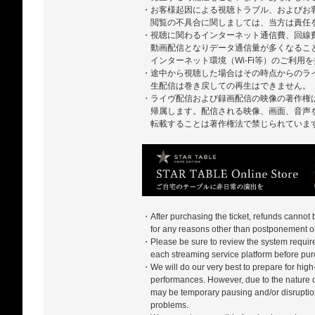
・お客様起因による視聴トラブル、およびお
閲覧の不具合に関しましては、当方は責任
・視聴に関わるインターネット通信費、回線
動画配信となりデータ通信量が多くなるこ
インターネット環境（Wi-Fi等）のご利用
・途中から視聴した場合はその時点からのラ
生配信は巻き戻しての再生はできません。
・ライヴ配信および録画配信の映像の著作権
帰属します。配信される映像、画面、音声
転載することは著作権法で禁じられていま
・After purchasing the ticket, refunds cannot
for any reasons other than postponement or
・Please be sure to review the system require
each streaming service platform before pur
・We will do our very best to prepare for high-
performances. However, due to the nature of
may be temporary pausing and/or disrupti
problems.