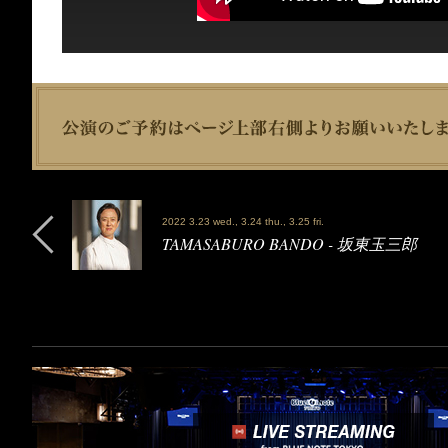
2022 3.23 wed., 3.24 thu., 3.25 fri.
TAMASABURO BANDO - 坂東玉三郎