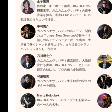
金子隆博
作曲家、キーボード奏者。BIG HORNS
BEE主宰。カムカムエヴリバディの劇中
音楽を担当。米米CLUBメンバー、NHK
歌謡番組うたコン指揮者。
中村恵介
カムカムエヴリバディの名シーン、関西
Jazz Trumpet New Sessionの3番手「名
無しの名トランペッター役」で出演、生
演奏で熱くシーンを盛り上げた。また役者のトラン
ペットレッスンも一部担当。
石川周之介
カムカムエヴリバディ東京録音、大阪録
音にも参加。BIG HORNS BEEとしての
録音の他にも、ソロの曲も多数担当。
和泉聡志
カムカムエヴリバディ東京録音の全ての
ギターを担当。
Marty Holoubek
BIG HORNS BEEのライブでもお馴染み
のベースの名手。