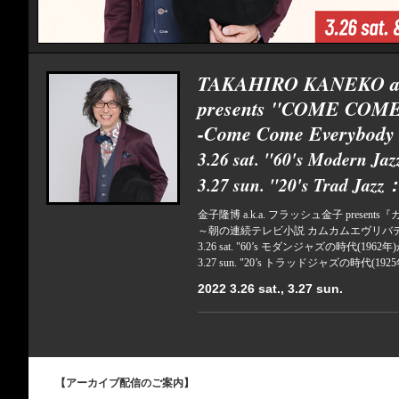
TAKAHIRO KANEKO a
presents "COME COM
-Come Come Everybody J
3.26 sat. "60's Modern J
3.27 sun. "20's Trad Jaz
金子隆博 a.k.a. フラッシュ金子 prese
～朝の連続テレビ小説 カムカムエヴリバ
3.26 sat. "60’s モダンジャズの時代(196
3.27 sun. "20’s トラッドジャズの時代(1
2022 3.26 sat., 3.27 sun.
【アーカイブ配信のご案内】