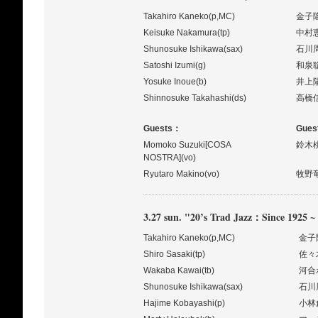
Takahiro Kaneko(p,MC)
金子
Keisuke Nakamura(tp)
中村
Shunosuke Ishikawa(sax)
石川
Satoshi Izumi(g)
和泉
Yosuke Inoue(b)
井上
Shinnosuke Takahashi(ds)
高橋
Guests：
Gues
Momoko Suzuki[COSA
鈴木桃
NOSTRA](vo)
Ryutaro Makino(vo)
牧野
3.27 sun. "20’s Trad Jazz：Since 1925 
Takahiro Kaneko(p,MC)
金子
Shiro Sasaki(tp)
佐々
Wakaba Kawai(tb)
河合
Shunosuke Ishikawa(sax)
石川
Hajime Kobayashi(p)
小林