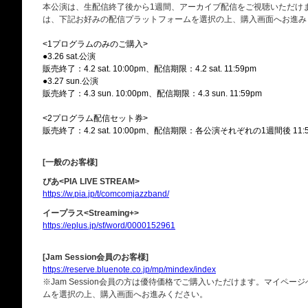
本公演は、生配信終了後から1週間、アーカイブ配信をご視聴いただけ
は、下記お好みの配信プラットフォームを選択の上、購入画面へお進み
<1プログラムのみのご購入>
●3.26 sat.公演
販売終了：4.2 sat. 10:00pm、配信期限：4.2 sat. 11:59pm
●3.27 sun.公演
販売終了：4.3 sun. 10:00pm、配信期限：4.3 sun. 11:59pm
<2プログラム配信セット券>
販売終了：4.2 sat. 10:00pm、配信期限：各公演それぞれの1週間後 11:
[一般のお客様]
ぴあ<PIA LIVE STREAM>
https://w.pia.jp/t/comcomjazzband/
イープラス<Streaming+>
https://eplus.jp/sf/word/0000152961
[Jam Session会員のお客様]
https://reserve.bluenote.co.jp/mp/mindex/index
※Jam Session会員の方は優待価格でご購入いただけます。マイペ
ムを選択の上、購入画面へお進みください。