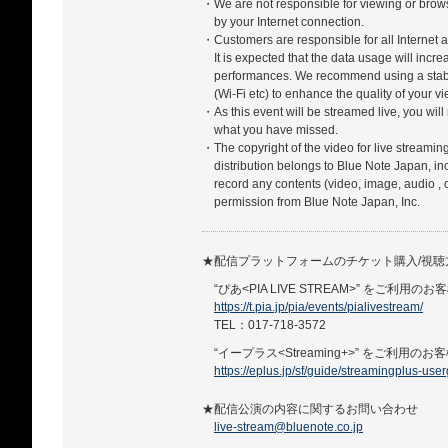
・We are not responsible for viewing or bro
by your Internet connection.
・Customers are responsible for all Internet a
It is expected that the data usage will incr
performances. We recommend using a stabl
(Wi-Fi etc) to enhance the quality of your 
・As this event will be streamed live, you will
what you have missed.
・The copyright of the video for live streamin
distribution belongs to Blue Note Japan, in
record any contents (video, image, audio , 
permission from Blue Note Japan, Inc.
★配信プラットフォームのチケット購入/視
“ぴあ<PIA LIVE STREAM>” をご利用のお
https://t.pia.jp/pia/events/pialivestream/
TEL：017-718-3572
“イープラス<Streaming+>” をご利用のお
https://eplus.jp/sf/guide/streamingplus-use
★配信公演の内容に関するお問い合わせ
live-stream@bluenote.co.jp