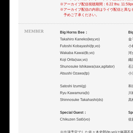
※アーカイブ配信視聴期間：6.22 thu. 11:59
※アーカイブ配信の内容はライヴ配信と異な
予めご了承ください。
Big Horns Bee：
Bi
Takahiro Kaneko(key,vo)
金
Futoshi Kobayashi(tp,vo)
小
Wakaba Kawai(tb,vo)
河
Koji Orita(sax,vo)
織
Shunosuke Ishikawa(sax,agitator)
石
Atsushi Ozawa(tp)
小
Satoshi Izumi(g)
和
Ryu Kawamura(b)
川
Shinnosuke Takahashi(ds)
高
Special Guest：
Sp
Chikuzen Satō(vo)
佐
※出演予定でした佐々木史郎(tp,vo)は体