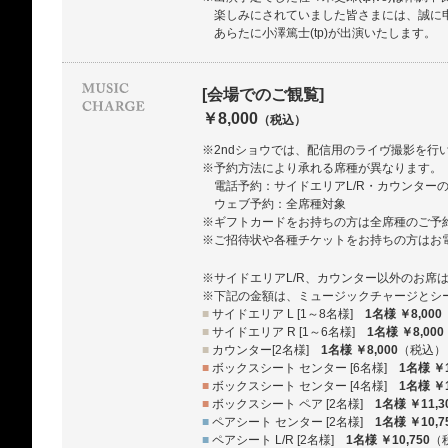
楽しみにされていました皆さまには、誠に
あらたに小澤篤士(tp)が出演いたします。
[会場でのご観覧]
￥8,000
（税込）
※2ndショウでは、配信用のライヴ撮影を行
※予約方法により承れる席種が異なります。
電話予約：サイドエリアL/R・カウンター
ウェブ予約：全席種対象
※ギフトカードをお持ちの方は全席種のご予
※ご招待状や各種チケットをお持ちの方はお
※サイドエリアL/R、カウンター以外のお席
※下記の金額は、ミュージックチャージとシ
■
サイドエリア L [1～8名様]
1名様 ￥8,000
■
サイドエリア R [1～6名様]
1名様 ￥8,000
■
カウンター[2名様]
1名様 ￥8,000
（税込）
■
ボックスシート センター [6名様]
1名様 ￥1
■
ボックスシート センター [4名様]
1名様 ￥1
■
ボックスシート ペア [2名様]
1名様 ￥11,3
■
ペアシート センター [2名様]
1名様 ￥10,7
■
ペアシート L/R [2名様]
1名様 ￥10,750
（