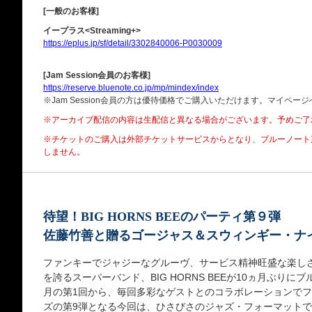
[一般のお客様]
イープラス<Streaming+>
https://eplus.jp/sf/detail/3302840006-P0030009
[Jam Session会員のお客様]
https://reserve.bluenote.co.jp/mp/mindex/index
※Jam Session会員の方は優待価格でご購入いただけます。マイペ
※アーカイブ配信の内容は生配信と異なる場合がございます。予めご了
※チケットのご購入は外部チケットサービスからとなり、
ブルーノート
しません。
待望！BIG HORNS BEEのパーティ第９弾
佐藤竹善と贈るゴージャス＆スウィンギー・ナ
ファンキーでジャジーなグルーヴ、サービス精神旺盛な楽し
を誇るスーパーバンド、BIG HORNS BEEが10ヵ月ぶりに
月の第1回から、毎回多彩なゲストとのコラボレーションで
ズの第9弾となる今回は、ひさびさのジャズ・フォーマット