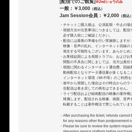
[配信でのご観覧]
※2ndショウのみ
一般：￥3,000
（税込）
Jam Session会員：￥2,000
（税込
・チケットご購入後は、公演延期・中止の場
・視聴方法や注意事項につきましては、配信
必ず購入前にご確認ください。
・配信には最善の準備を行い実施致しますが
映像・音声の乱れ、インターネット回線の
発生する可能性もございます。あらかじめ
・お客様起因による視聴トラブル、およびお
閲覧の不具合に関しましては、当方は責任
・視聴に関わるインターネット通信費、回線
動画配信となりデータ通信量が多くなるこ
インターネット環境（Wi-Fi等）のご利用
・途中から視聴した場合はその時点からのラ
生配信は巻き戻しての再生はできません。
・ライヴ配信および録画配信の映像の著作権
帰属します。配信される映像、画面、音声
転載することは著作権法で禁じられていま
・After purchasing the ticket, refunds cannot
for any reasons other than postponement or
・Please be sure to review the system require
streaming service platform before purchasi