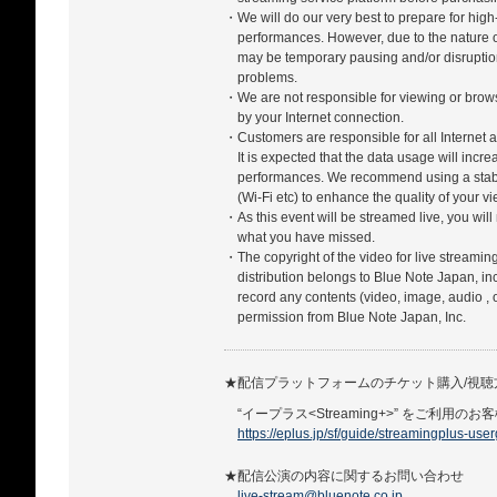
・We will do our very best to prepare for high-
performances. However, due to the nature of
may be temporary pausing and/or disrupti
problems.
・We are not responsible for viewing or bro
by your Internet connection.
・Customers are responsible for all Internet a
It is expected that the data usage will incr
performances. We recommend using a stabl
(Wi-Fi etc) to enhance the quality of your 
・As this event will be streamed live, you will
what you have missed.
・The copyright of the video for live streamin
distribution belongs to Blue Note Japan, in
record any contents (video, image, audio , 
permission from Blue Note Japan, Inc.
★配信プラットフォームのチケット購入/視
“イープラス<Streaming+>” をご利用のお
https://eplus.jp/sf/guide/streamingplus-use
★配信公演の内容に関するお問い合わせ
live-stream@bluenote.co.jp