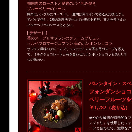
鴨胸肉のローストと腿肉のパイ包み焼き
ブルーベリーのソース
胸肉はシンプルにローストし、腿肉は赤ワインで煮込んだ後ほぐし
てパイで包む、2種の調理法で仕上げた鴨のお料理。甘さを押さえた
ブルーベリーのソースとともに。
[ デザート ]
苺のスープとサフランのクレームブリュレ
ソルベフロマージュブラン 苺のボンボンショコラ
サフラン風味のクレームブリュレにライムが香る苺のスープを添え
て。ミルクチョコレートと苺を合わせたボンボンショコラも楽しい3
つの味わい。
バレンタイン・スペ
フォンダンショコ
ベリーフルーツを
￥1,782
（税サ込）
華やかな酸味が特徴的なマ
ンジャリ」を使用したフォ
ーツと合わせて。濃厚なグ