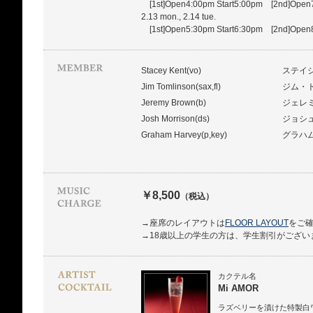
[1st]Open4:00pm Start5:00pm [2nd]Open7
2.13 mon., 2.14 tue.
[1st]Open5:30pm Start6:30pm [2nd]Open8
Stacey Kent(vo)
ステイ
Jim Tomlinson(sax,fl)
ジム・
Jeremy Brown(b)
ジェレ
Josh Morrison(ds)
ジョシ
Graham Harvey(p,key)
グラハ
￥8,500
（税込）
→座席のレイアウトは
FLOOR LAYOUT
をご
→18歳以上の学生の方は、学生割引がござい
カクテル名
Mi AMOR
ラズベリーを漬けた特製白