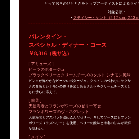
とっておきのひとときをトップアーティストによるライ
対象公演：
・
ステイシー・ケント（2.12 sun., 2.13 mon.
バレンタイン・
スペシャル・ディナー・コース
￥8,316
（税サ込）
[ アミューズ ]
ビーツのポタージュ
ブラックベリーとクリームチーズのタルト シナモン風味
ピンクが鮮やかなビーツのポタージュ。クルトンの代わりにサクサ
クの食感とシナモンの香りを楽しめるタルトをクリームチーズとと
もに傍らに添えて。
[ 前菜 ]
天使海老とフランボワーズのゼリー寄せ
フランボワーズのヴィネグレット
天使海老とアスパラを詰め込んだゼリー、そしてソースにもフラン
ボワーズ（ラズベリー）を使用。ベリーの酸味と海老の甘みが新鮮
な味わい。
[ メイン ]