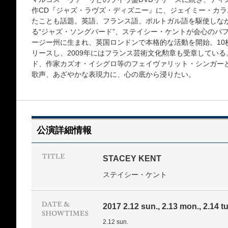
作CD『ジャズ・ラヴズ・ディズニー』に、ジェイミー・カ
たことも話題。英語、フランス語、ポルトガル語を駆使しな
る“ジャズ・ソングバード”、ステイシー・ケントが会心のパ
ージー州に生まれ、英国ロンドンで本格的な活動を開始。10
リースし、2009年にはフランス芸術文化勲章も受章してい
ド、作家カズオ・イシグロ等のフェイヴァリット・シンガー
歌声、あざやかな表現力に、心の底から浸りたい。
公演詳細情報
STACEY KENT
ステイシー・ケント
2017 2.12 sun., 2.13 mon., 2.14 tu
2.12 sun.