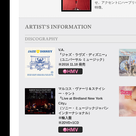
せ。アクセントにハーブリ
特徴。
V.A.
『ジャズ・ラヴズ・ディズニー』
（ユニバーサル ミュージック）
※2016 11.18 発売
マルコス・ヴァーリ＆ステイシ
ー・ケント
『Live at Birdland New York
City』
（ソニー・ミュージックジャパン
インターナショナル）
※輸入盤
※2DVD+1CD