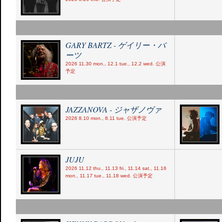
GARY BARTZ - ゲイリー・バ
ーツ
2026 11.30 mon., 12.1 tue., 12.2 wed. 公演
予定
JAZZANOVA - ジャザノヴァ
2026 8.10 mon., 8.11 tue. 公演予定
JUJU
2026 11.12 thu., 11.13 fri., 11.14 sat., 11.16
mon., 11.17 tue., 11.18 wed. 公演予定