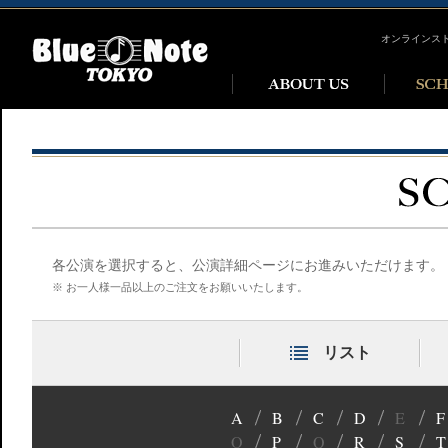
オンラインス
各公演を選択すると、公演詳細ページにお進みいただけます。
※ お一人様一品以上のご注文をお願いいたします。
リスト
A
B
C
D
E
F
O
P
Q
R
S
T