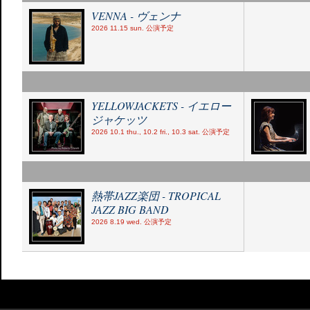
VENNA - ヴェンナ
2026 11.15 sun. 公演予定
YELLOWJACKETS - イエロー
ジャケッツ
2026 10.1 thu., 10.2 fri., 10.3 sat. 公演予定
熱帯JAZZ楽団 - TROPICAL
JAZZ BIG BAND
2026 8.19 wed. 公演予定