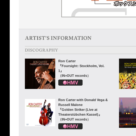
Ron Carter
『Foursight: Stockholm, Vol.
1』
（IN+OUT records）
Ron Carter with Donald Vega &
Russell Malone
『Golden Striker (Live at
Theaterstübchen Kassel)』
（IN+OUT records）