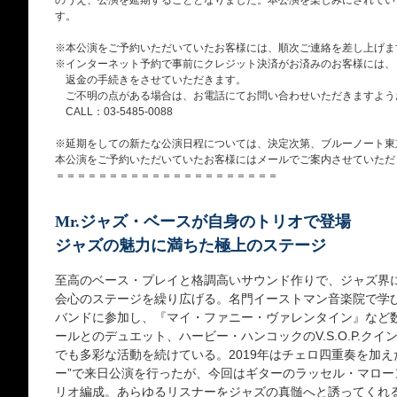
のうえ、公演を延期することとなりました。本公演を楽しみにされてい
す。
※本公演をご予約いただいていたお客様には、順次ご連絡を差し上げま
※インターネット予約で事前にクレジット決済がお済みのお客様には、
返金の手続きをさせていただきます。
ご不明の点がある場合は、お電話にてお問い合わせいただきますよう
CALL：03-5485-0088
※延期をしての新たな公演日程については、決定次第、ブルーノート東京
本公演をご予約いただいていたお客様にはメールでご案内させていただ
＝＝＝＝＝＝＝＝＝＝＝＝＝＝＝＝＝＝＝＝＝
Mr.ジャズ・ベースが自身のトリオで登場
ジャズの魅力に満ちた極上のステージ
至高のベース・プレイと格調高いサウンド作りで、ジャズ界
会心のステージを繰り広げる。名門イーストマン音楽院で学び
バンドに参加し、『マイ・ファニー・ヴァレンタイン』など
ールとのデュエット、ハービー・ハンコックのV.S.O.P.ク
でも多彩な活動を続けている。2019年はチェロ四重奏を加え
ー”で来日公演を行ったが、今回はギターのラッセル・マロ
リオ編成。あらゆるリスナーをジャズの真髄へと誘ってくれ