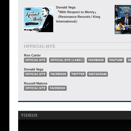
Donald Vega
『With Respect to Monty』
（Resonance Records / King
International）
Ron Carter
Donald Vega
Russell Malone