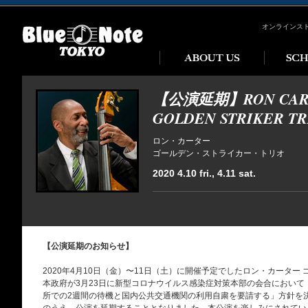
オンラインス
【公演延期】RON CAR
GOLDEN STRIKER TR
ロン・カーター
ゴールデン・ストライカー・トリオ
2020 4.10 fri., 4.11 sat.
【公演延期のお知らせ】
2020年4月10日（金）〜11日（土）に開催予定でしたロン・カータ
本政府が3月23日に新型コロナウイルス感染症対策本部の会合におい
所での2週間の待機と国内公共交通機関の利用自粛を要請する」方針を