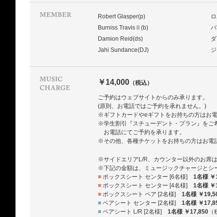
Robert Glasper(p)
ロ
Burniss TravisⅡ(b)
バ
Damion Reid(ds)
ダ
Jahi Sundance(DJ)
ジ
￥14,000
（税込）
ご予約はウェブサイトからのみ承ります。
(原則、お電話ではご予約を承れません。)
※ギフトカードやeギフトをお持ちの方はお
※学生割引『スチューデント・プラン』をご
お電話にてご予約を承ります。
※その他、各種チケットをお持ちの方はお電
※サイドエリアL/R、カウンター以外のお席
※下記の金額は、ミュージックチャージとシ
■
ボックスシート センター [6名様]
1名様 ￥1
■
ボックスシート センター [4名様]
1名様 ￥1
■
ボックスシート ペア [2名様]
1名様 ￥19,5
■
ペアシート センター [2名様]
1名様 ￥17,8
■
ペアシート L/R [2名様]
1名様 ￥17,850
（