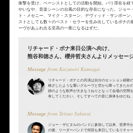
衝撃を受け、ベーシストとしての活動を開始。パリ滞在を経て
やいなや、音楽シーンの台風の目的な存在になった。ジョー
ト・メセニー、マイク・スターン、デヴィッド・サンボーン
ストとしても数々のベスト・セラーを生み出しているボナの
ーヴがあふれ出る至高の一夜になるはずだ。
リチャード・ボナ来日公演へ向け、
熊谷和徳さん、櫻井哲夫さんよりメッセー
Message
from Kazunori Kumagai
リチャード・ボナとの共演は自分のセッション経験
根ざしたような重いグルーヴと空から降ってきたか
跡のような歌声が大きなうねりとなって会場の空間
有してください。そしてすべての音に身体をゆだね
Message
from Tetsuo Sakurai
ジョー・ザビヌルのバンドに参加して以来、世界中
の後、リーダーバンドで何回も来日しているリチャ