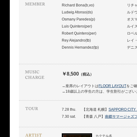
Richard Bona(b,vo)
リチ
Ludwig Afonso(ds)
ルド
Osmany Paredes(p)
オス
Luis Quintero(per)
ルイ
Robert Quintero(per)
ロベ
Rey Alejandro(tb)
レイ
Dennis Hernandez(tp)
デニ
￥8,500
（税込）
→座席のレイアウトは
FLOOR LAYOUT
をご
→18歳以上の学生の方は、学生割引がござい
7.28 thu.
【北海道 札幌】
SAPPORO CITY 
7.30 sat.
【青森 八戸】
南郷サマージャズフ
カクテル名