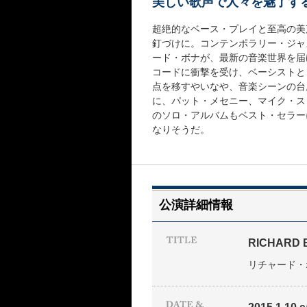
美しい歌声で人々を魅了す
超絶的なベース・プレイと至高の美
釘づけに。コンテンポラリー・ジャ
ード・ボナが、最新の音楽世界を届
コードに衝撃を受け、ベーシストと
点を移すやいなや、音楽シーンの台
に、パット・メセニー、マイク・ス
のソロ・アルバムもベスト・セラー
なりそうだ。
公演詳細情報
RICHARD 
リチャード・