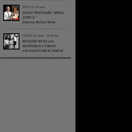
2012 12.16 sun.
SADAO WATANABE "MBALI
AFRICA"
featuring Richard Bona
2012 5.14 mon. - 5.15 tue.
RICHARD BONA and
MANDEKAN CUBANO
with KAZUNORI KUMAGAI