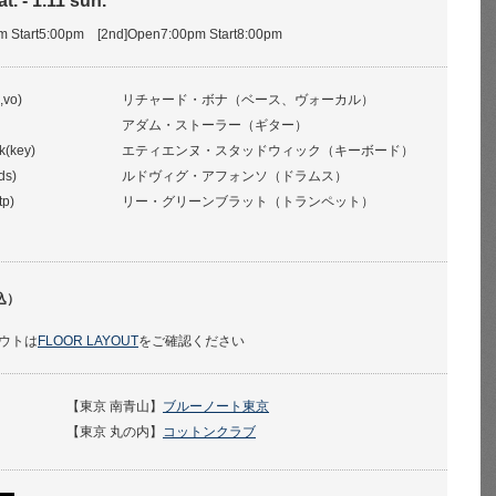
t. - 1.11 sun.
pm Start5:00pm [2nd]Open7:00pm Start8:00pm
,vo)
リチャード・ボナ（ベース、ヴォーカル）
アダム・ストーラー（ギター）
k(key)
エティエンヌ・スタッドウィック（キーボード）
ds)
ルドヴィグ・アフォンソ（ドラムス）
tp)
リー・グリーンブラット（トランペット）
込）
ウトは
FLOOR LAYOUT
をご確認ください
【東京 南青山】
ブルーノート東京
【東京 丸の内】
コットンクラブ