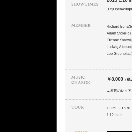
2015 1.10 sa
[1st]Open4:00
Richard Bona(b
Adam Stoler(g)
Etienne Stadwij
Ludwig Afonso(
Lee Greenblatt(
￥8,000
（税
→座席のレイア
1.8 thu. - 1.9 fri.
1.12 mon.