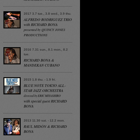
2017 3.7 tue., 3.8 wed., 3.9 thu.
ALFREDO RODRIGUEZ TRIO
with RICHARD BONA
presented by QUINCY JONES
PRODUCTIONS
2016 7.31 sun., 8.1 mon., 8.2
tue.
RICHARD BONA &
MANDEKAN CUBANO
2015 1.8 thu. - 1.9 fri.
BLUE NOTE TOKYO ALL-
STAR JAZZ ORCHESTRA
directed by ERIC MIYASHIRO
with special guest RICHARD
BONA
2013 11.30 sat. - 12.2 mon.
RAUL MIDÓN & RICHARD
BONA