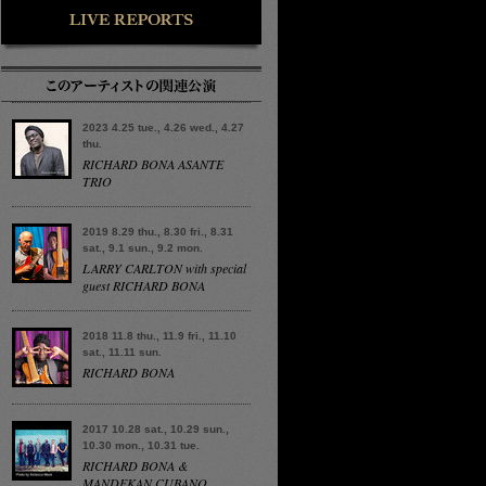
2023 4.25 tue., 4.26 wed., 4.27
thu.
RICHARD BONA ASANTE
TRIO
2019 8.29 thu., 8.30 fri., 8.31
sat., 9.1 sun., 9.2 mon.
LARRY CARLTON with special
guest RICHARD BONA
2018 11.8 thu., 11.9 fri., 11.10
sat., 11.11 sun.
RICHARD BONA
2017 10.28 sat., 10.29 sun.,
10.30 mon., 10.31 tue.
RICHARD BONA &
MANDEKAN CUBANO