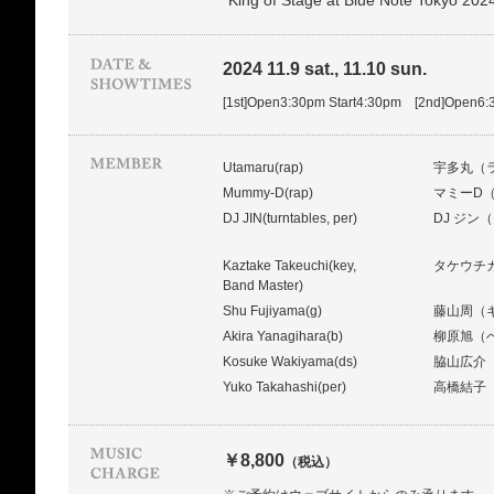
"King of Stage at Blue Note Tokyo 202
2024 11.9 sat., 11.10 sun.
[1st]Open3:30pm Start4:30pm [2nd]Open6:
Utamaru(rap)
宇多丸（
Mummy-D(rap)
マミーD
DJ JIN(turntables, per)
DJ ジ
Kaztake Takeuchi(key,
タケウチ
Band Master)
Shu Fujiyama(g)
藤山周（
Akira Yanagihara(b)
柳原旭（
Kosuke Wakiyama(ds)
脇山広介
Yuko Takahashi(per)
高橋結子
￥8,800
（税込）