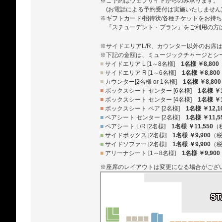
※ご予約はウェブサイトからのみ承ります。
(お電話による予約受付は実施いたしません
※ギフトカード/招待状/各種チケットをお持
『スチューデント・プラン』をご利用の方
※サイドエリアL/R、カウンター以外のお席
※下記の金額は、ミュージックチャージとシ
■
サイドエリア L [1～8名様]
1名様 ￥8,800
■
サイドエリア R [1～6名様]
1名様 ￥8,800
■
カウンター[2名様 or 1名様]
1名様 ￥8,800
■
ボックスシート センター [6名様]
1名様 ￥1
■
ボックスシート センター [4名様]
1名様 ￥1
■
ボックスシート ペア [2名様]
1名様 ￥12,1
■
ペアシート センター [2名様]
1名様 ￥11,5
■
ペアシート L/R [2名様]
1名様 ￥11,550
（
■
サイドボックス [2名様]
1名様 ￥9,900
（
■
サイドソファー [2名様]
1名様 ￥9,900
（
■
アリーナシート [1～8名様]
1名様 ￥9,900
※座席のレイアウトは変更になる場合がござ