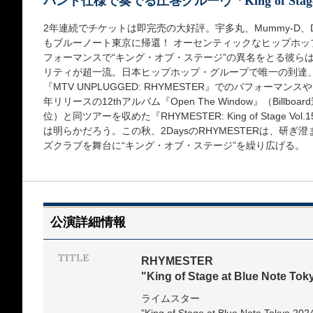
バンド仕様で奏でる圧巻グルーヴ「King of Stage at 
2年連続でチケットは即完売の大好評。宇多丸、Mummy-D、DJ
もブルーノート東京に帰還！ オーセンティックなヒップホップ
フォーマンスで“キング・オブ・ステージ”の異名をとる彼らは
リティが超一流。日本ヒップホップ・グループで唯一の到達
『MTV UNPLUGGED: RHYMESTER』でのパフォー
年リリースの12thアルバム『Open The Window』（Billb
位）と同ツアーを収めた『RHYMESTER: King of Stage V
は明らかだろう。この秋、2DaysのRHYMESTERは、研
ズクラブを舞台に“キング・オブ・ステージ”を繰り広げる。
公演詳細情報
RHYMESTER
"King of Stage at Blue Note Tok
ライムスター