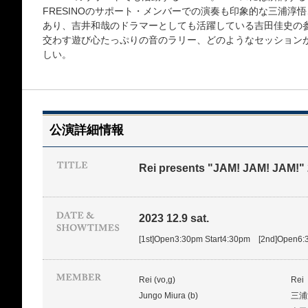
FRESINOのサポート・メンバーでの演奏も印象的な三浦淳悟、
あり、吉井和哉のドラマーとしても活躍している吉田佳史の参
交わす遊び心たっぷりの音のラリー、どのようなセッション
しい。
公演詳細情報
Rei presents "JAM! JAM! JAM!"
2023 12.9 sat.
[1st]Open3:30pm Start4:30pm [2nd]Open6:
Rei (vo,g)
Re
Jungo Miura (b)
三浦