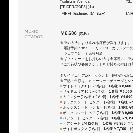
Yoshifumi Yoshida
吉田
[TRICERATOPS] (ds)
TAIHEI [Suchmos, SAI] (key)
TAI
￥6,600
（税込）
※予約方法により承れる席種が異なります。
電話予約：サイドエリアL/R・カウンター
ウェブ予約：全席種対象
※ギフトカードをお持ちの方は全席種のご予
※ご招待状や各種チケットをお持ちの方はお
※サイドエリアL/R、カウンター以外のお席
※下記の金額は、ミュージックチャージとシ
■
サイドエリア L [1～8名様]
1名様 ￥6,600
■
サイドエリア R [1～6名様]
1名様 ￥6,600
■
カウンター[2名様 or 1名様]
1名様 ￥6,600
■
ボックスシート センター [6名様]
1名様 ￥9
■
ボックスシート センター [4名様]
1名様 ￥9
■
ボックスシート ペア [2名様]
1名様 ￥9,90
■
ペアシート センター [2名様]
1名様 ￥9,35
■
ペアシート L/R [2名様]
1名様 ￥9,350
（税
■
サイドボックス [2名様]
1名様 ￥7,700
（