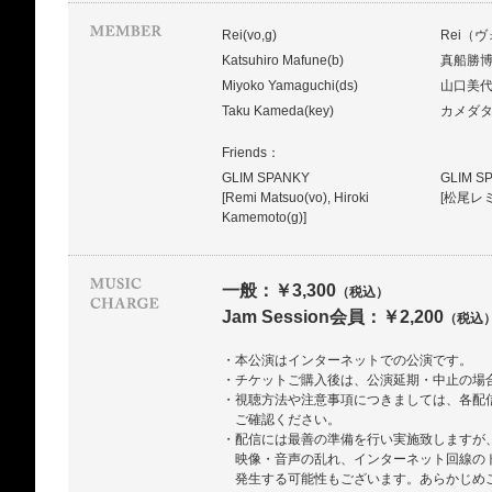
Rei(vo,g)
Rei（
Katsuhiro Mafune(b)
真船勝
Miyoko Yamaguchi(ds)
山口美
Taku Kameda(key)
カメダ
Friends：
GLIM SPANKY
GLIM S
[Remi Matsuo(vo), Hiroki
[松尾レ
Kamemoto(g)]
一般：￥3,300
（税込）
Jam Session会員：￥2,200
（税込
・本公演はインターネットでの公演です。
・チケットご購入後は、公演延期・中止の場
・視聴方法や注意事項につきましては、各配
ご確認ください。
・配信には最善の準備を行い実施致しますが
映像・音声の乱れ、インターネット回線の
発生する可能性もございます。あらかじめ