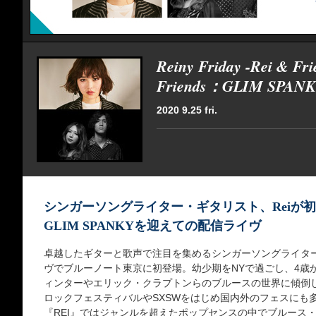
Reiny Friday -Rei & Fri
Friends：GLIM SPAN
2020 9.25 fri.
シンガーソングライター・ギタリスト、Reiが
GLIM SPANKYを迎えての配信ライヴ
卓越したギターと歌声で注目を集めるシンガーソングライター
ヴでブルーノート東京に初登場。幼少期をNYで過ごし、4歳
ィンターやエリック・クラプトンらのブルースの世界に傾倒し
ロックフェスティバルやSXSWをはじめ国内外のフェスにも多数
『REI』ではジャンルを超えたポップセンスの中でブルース