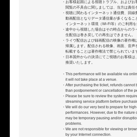
・お客様起因による視聴トラブル、およびお
閲覧の不具合に関しましては、当方は責任
・視聴に関わるインターネット通信費、回線
動画配信となりデータ通信量が多くなるこ
インターネット環境（Wi-Fi等）のご利用
・途中から視聴した場合はその時点からのラ
生配信は巻き戻しての再生はできません。
・ライヴ配信および録画配信の映像の著作権
帰属します。配信される映像、画面、音声
転載することは著作権法で禁じられていま
・日本国外からの決済にてご視聴のお客様は、ZA
推奨いたします。
・This performance will be available via onli
it will not take place at a venue.
・After purchasing the ticket, refunds cannot
than postponement or cancellation of the 
・Please be sure to review the system require
streaming service platform before purchasi
・We will do our very best to prepare for high-
performances. However, due to the nature of
may be temporary pausing and/or disrupti
problems.
・We are not responsible for viewing or bro
by your Internet connection.