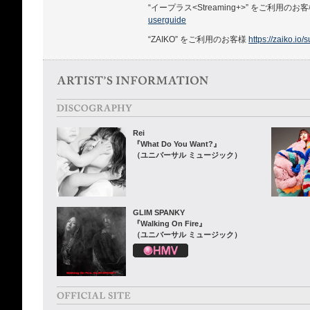
“イープラス<Streaming+>” をご利用のお
userguide
“ZAIKO” をご利用のお客様
https://zaiko.io/
Rei
『What Do You Want?』
（ユニバーサル ミュージック）
GLIM SPANKY
『Walking On Fire』
（ユニバーサル ミュージック）