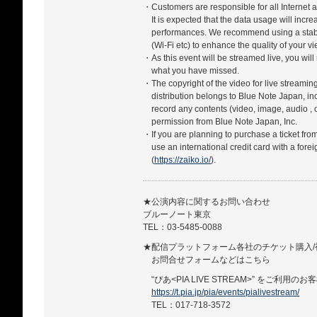
・Customers are responsible for all Internet a
It is expected that the data usage will incr
performances. We recommend using a stabl
(Wi-Fi etc) to enhance the quality of your 
・As this event will be streamed live, you will
what you have missed.
・The copyright of the video for live streamin
distribution belongs to Blue Note Japan, in
record any contents (video, image, audio , 
permission from Blue Note Japan, Inc.
・If you are planning to purchase a ticket fro
use an international credit card with a forei
(
https://zaiko.io/
).
★公演内容に関するお問い合わせ
ブルーノート東京
TEL：03-5485-0088
★配信プラットフォーム各社のチケット購入/
お問合せフォームなどはこちら
“ぴあ<PIA LIVE STREAM>” をご利用のお
https://t.pia.jp/pia/events/pialivestream/
TEL：017-718-3572