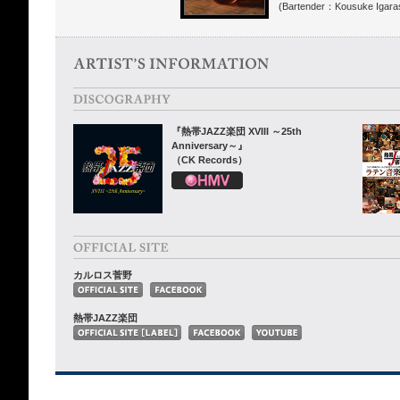
(Bartender：Kousuke Igaras
『熱帯JAZZ楽団 XVIII ～25th
Anniversary～』
（CK Records）
カルロス菅野
熱帯JAZZ楽団