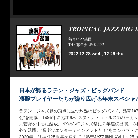
TROPICAL JAZZ BIG
熱帯JAZZ楽団
THE 忘年会LIVE 2022
2022 12.28 wed., 12.29 thu.
日本が誇るラテン・ジャズ・ビッグバンド
凄腕プレイヤーたちが繰り広げる年末スペシャ
ラテン・ジャズ界の頂点に立つ灼熱のビッグバンド、熱帯JA
会”を開催！1995年に元オルケスタ・デ・ラ・ルスのパーカ
ス菅野を中心に結成。NYのJVCジャズ祭に２年連続出演、
外で活躍。“音楽はエンターテインメントだ！”をコンセプト
2020年には結成25周年を迎えて『熱帯JAZZ楽団 XVIII ～25th