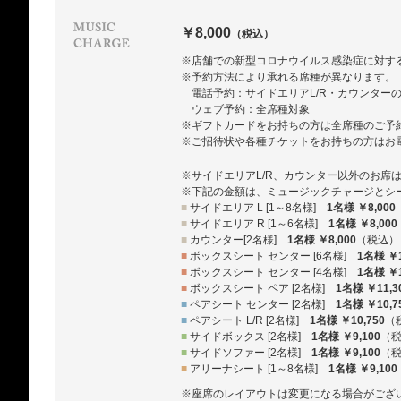
￥8,000
（税込）
※店舗での新型コロナウイルス感染症に対す
※予約方法により承れる席種が異なります。
電話予約：サイドエリアL/R・カウンター
ウェブ予約：全席種対象
※ギフトカードをお持ちの方は全席種のご予
※ご招待状や各種チケットをお持ちの方はお
※サイドエリアL/R、カウンター以外のお席
※下記の金額は、ミュージックチャージとシ
■
サイドエリア L [1～8名様]
1名様 ￥8,000
■
サイドエリア R [1～6名様]
1名様 ￥8,000
■
カウンター[2名様]
1名様 ￥8,000
（税込）
■
ボックスシート センター [6名様]
1名様 ￥1
■
ボックスシート センター [4名様]
1名様 ￥1
■
ボックスシート ペア [2名様]
1名様 ￥11,3
■
ペアシート センター [2名様]
1名様 ￥10,7
■
ペアシート L/R [2名様]
1名様 ￥10,750
（
■
サイドボックス [2名様]
1名様 ￥9,100
（
■
サイドソファー [2名様]
1名様 ￥9,100
（
■
アリーナシート [1～8名様]
1名様 ￥9,100
※座席のレイアウトは変更になる場合がござ