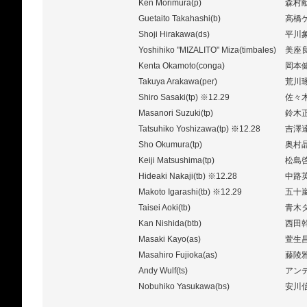
Ken Morimura(p)
森村
Guetaito Takahashi(b)
高橋
Shoji Hirakawa(ds)
平川
Yoshihiko "MIZALITO" Miza(timbales)
美座
Kenta Okamoto(conga)
岡本
Takuya Arakawa(per)
荒川
Shiro Sasaki(tp) ※12.29
佐々木
Masanori Suzuki(tp)
鈴木
Tatsuhiko Yoshizawa(tp) ※12.28
吉澤達
Sho Okumura(tp)
奥村
Keiji Matsushima(tp)
松島
Hideaki Nakaji(tb) ※12.28
中路英
Makoto Igarashi(tb) ※12.29
五十嵐
Taisei Aoki(tb)
青木
Kan Nishida(btb)
西田
Masaki Kayo(as)
萱生
Masahiro Fujioka(as)
藤陵
Andy Wulf(ts)
アン
Nobuhiko Yasukawa(bs)
安川