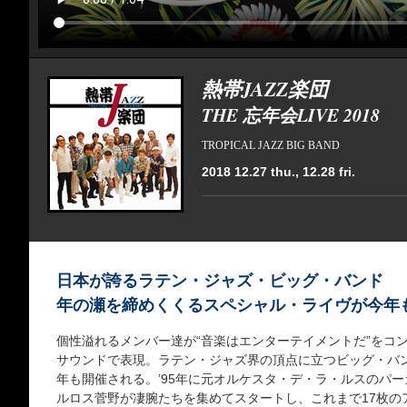
熱帯JAZZ楽団
THE 忘年会LIVE 2018
TROPICAL JAZZ BIG BAND
2018 12.27 thu., 12.28 fri.
日本が誇るラテン・ジャズ・ビッグ・バンド
年の瀬を締めくくるスペシャル・ライヴが今年
個性溢れるメンバー達が“音楽はエンターテイメントだ”をコ
サウンドで表現。ラテン・ジャズ界の頂点に立つビッグ・バン
年も開催される。’95年に元オルケスタ・デ・ラ・ルスのパ
ルロス菅野が凄腕たちを集めてスタートし、これまで17枚のア