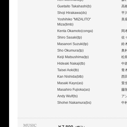
Guetaito Takahashi(b)
高
Shoji Hirakawa(ds)
平
Yoshihiko "MIZALITO"
美
Miza(timb)
Kenta Okamoto(conga)
岡
Shiro Sasaki(tp)
佐
Masanori Suzuki(tp)
鈴
Sho Okumura(tp)
奥
Keiji Matsushima(tp)
松
Hideaki Nakaji(tb)
中
Taisei Aoki(tb)
青
Kan Nishida(btb)
西
Masaki Kayo(as)
萱
Masahiro Fujioka(as)
藤
Andy Wulf(ts)
ア
Shohei Nakamura(bs)
中