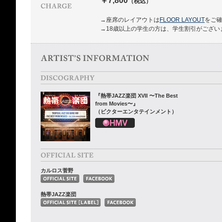
￥7,800
（税込）
→座席のレイアウトは
FLOOR LAYOUT
をご
→18歳以上の学生の方は、学生割引がござい
『熱帯JAZZ楽団 XVII 〜The Best
from Movies〜』
（ビクターエンタテインメント）
カルロス菅野
熱帯JAZZ楽団