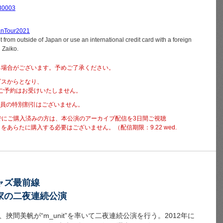
030003
panTour2021
 from outside of Japan or use an international credit card with a foreign
g Zaiko.
る場合がございます。予めご了承ください。
ビスからとなり、
にご予約はお受けいたしません。
on会員の特別割引はございません。
0pm までにご購入済みの方は、本公演のアーカイブ配信を3日間ご視聴
あらたに購入する必要はございません。（配信期限：9.22 wed.
ャズ最前線
家の二夜連続公演
間美帆が“m_unit”を率いて二夜連続公演を行う。2012年に