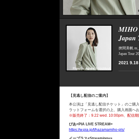
MIHO 
Japan 
挾間美帆 m_u
Japan Tour 2
2021 9.18 
【見逃し配信のご案内】
本公演は「見逃し配信チケット」のご購
ラットフォームを選択の上、購入画面へ
※販売終了：9.22 wed. 10:00pm、配信期限
ぴあ<PIA LIVE STREAM>
https://w.pia.jp/t/hazamamiho-pls/
イープラス<Streaming+>