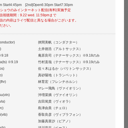
pm Start4:45pm [2nd]Open6:30pm Start7:30pm
. 2ndショウのみインターネット配信(有料)実施予定
聴期間：9.22 wed. 11:59pmまで
信の内容はライヴ配信と異なる場合がございます。
ださい。
onductor)
挾間美帆（コンダクター）
)
土井徳浩（アルトサックス）
 ※9.18
庵原良司（テナーサックス）※9.18のみ
a(ts) ※9.19
竹村直哉（テナーサックス）※9.19のみ
bs)
佐々木はるか（バリトンサックス）
p)
真砂陽地（トランペット）
fhr)
林育宏（フレンチホルン）
マレー飛鳥（ヴァイオリン）
u(vln)
沖増菜摘（ヴァイオリン）
vla)
吉田篤貴（ヴィオラ）
c)
島津由美（チェロ）
(vib)
香取良彦（ヴィブラフォン）
加藤真亜沙（ピアノ）
a(b)
須川崇志（ベース）