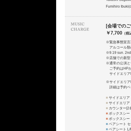
Fumihiro Ibuki(
[会場でのご
￥7,700
（税
※緊急事態宣言
アルコール類
※9.19 su
※店舗での新型
※通常の公演と
ご予約はHP
サイドエリア
※サイドエリア
詳細は予約ペ
■
サイドエリア L
■
サイドエリア R
■
カウンター[2
■
ボックスシート
■
ボックスシート
■
ペアシート セ
■
ペアシート L/