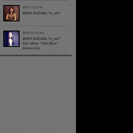
2017 10.27 fri.
MIHO HAZAMA "m_unit"
2015 10.15 thu.
MIHO HAZAMA "m_unit"
New Album "Time River"
Release Live