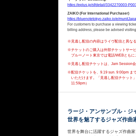
https://eplus.jp/sf/detail/3342270003-P0
ZAIKO (For International Purchaser)
https://bluenotetokyo.zaiko.io/e/munitJa
For customers to purchase a viewing ticket
billing address, please be advised visitin
※見逃し配信の内容はライヴ配信と異な
※チケットのご購入は外部チケットサー
ブルーノート東京では電話/WEBとも
※見逃し配信チケットは、Jam Sessi
※配信チケットを、9.19 sun. 9:0
いただけます。「見逃し配信チケット」を
11:59pm）
ラージ・アンサンブル・ジ
世界を魅了するジャズ作曲
世界を舞台に活躍するジャズ作曲家、挾