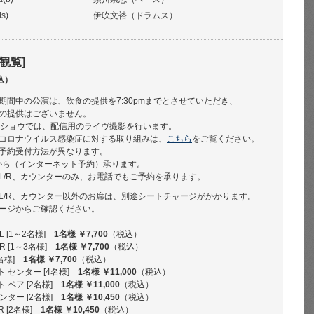
ds)
伊吹文裕（ドラムス）
観覧]
込）
期間中の公演は、飲食の提供を7:30pmまでとさせていただき、
の提供はございません。
n. 2ndショウでは、配信用のライヴ撮影を行います。
コロナウイルス感染症に対する取り組みは、
こちら
をご覧ください。
予約受付方法が異なります。
から（インターネット予約）承ります。
L/R、カウンターのみ、お電話でもご予約を承ります。
L/R、カウンター以外のお席は、別途シートチャージがかかります。
ージからご確認ください。
 [1～2名様]
1名様 ￥7,700
（税込）
 [1～3名様]
1名様 ￥7,700
（税込）
名様]
1名様 ￥7,700
（税込）
 センター [4名様]
1名様 ￥11,000
（税込）
 ペア [2名様]
1名様 ￥11,000
（税込）
ンター [2名様]
1名様 ￥10,450
（税込）
R [2名様]
1名様 ￥10,450
（税込）