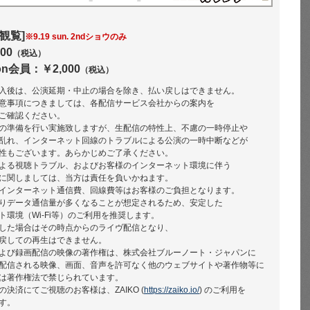
観覧]
※9.19 sun. 2ndショウのみ
00
（税込）
ion会員：￥2,000
（税込）
入後は、公演延期・中止の場合を除き、払い戻しはできません。
意事項につきましては、各配信サービス会社からの案内を
ご確認ください。
の準備を行い実施致しますが、生配信の特性上、不慮の一時停止や
乱れ、インターネット回線のトラブルによる公演の一時中断などが
性もございます。あらかじめご了承ください。
よる視聴トラブル、およびお客様のインターネット環境に伴う
に関しましては、当方は責任を負いかねます。
インターネット通信費、回線費等はお客様のご負担となります。
りデータ通信量が多くなることが想定されるため、安定した
ト環境（Wi-Fi等）のご利用を推奨します。
した場合はその時点からのライヴ配信となり、
戻しての再生はできません。
よび録画配信の映像の著作権は、株式会社ブルーノート・ジャパンに
配信される映像、画面、音声を許可なく他のウェブサイトや著作物等に
は著作権法で禁じられています。
決済にてご視聴のお客様は、ZAIKO (
https://zaiko.io/
) のご利用を
す。