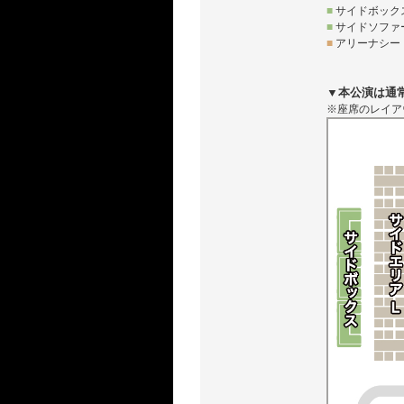
■
サイドボックス
■
サイドソファー 
■
アリーナシート
▼本公演は通
※座席のレイア