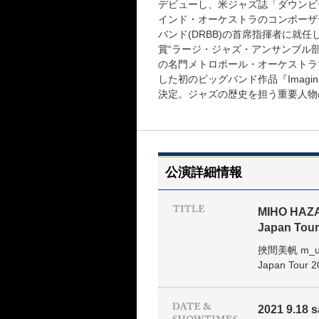
デビューし、米ジャズ誌「ダウンビー
インド・オーケストラのコンポーザ
バンド(DRBB)の首席指揮者に就
賞“ラージ・ジャズ・アンサンブル
の名門メトロポール・オーケストラ
した初のビッグバンド作品『Imagin
決定。ジャズの歴史を担う重要人物
公演詳細情報
MIHO HAZA
Japan Tour
挾間美帆 m_un
Japan Tour 2
2021 9.18 sa