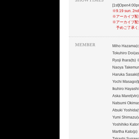
[1st]Open4:00
※9.19 sun
※アーカイブ配信視
※アーカイブ配
予めご了承く
Miho Hazama(c
Tokuhiro Doi(as
Ryoji Ihara(ts)
Naoya Takemur
Haruka Sasaki(
Yochi Masago(t
Ikuhiro Hayashi(
Aska Maret(vln)
Natsumi Okimas
Atsuki Yoshida(
Yumi Shimazu(v
Yoshihiko Katori
Martha Kato(p)
Takashi Sugaw