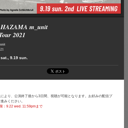
HAZAMA m_unit
Tour 2021
nit
021
sat., 9.19 sun.
入により、公演終了後から3日間、視聴が可能となります。お好みの配信プ
お進みください。
：9.22 wed. 11:59pmまで