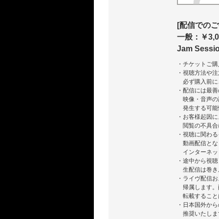
[配信でのご
一般：￥3,0
Jam Sess
・チケットご購
・視聴方法や注
必ず購入前に
・配信には最善
映像・音声の
発生する可能
・お客様起因に
閲覧の不具合
・視聴に関わる
動画配信とな
インターネッ
・途中から視聴
生配信は巻き
・ライヴ配信お
帰属します。
転載すること
・日本国外からの
推奨いたしま