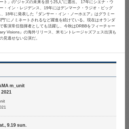
ト」の“ジャズの未来を担う25人”に選出。 17年にシエナ・ウ
ー・イン・レジデンス、19年にはデンマーク・ラジオ・ビッグ
任し、18年に発表した『ダンサー・イン・ノーホエア』はグラミー
部門”にノミネートされるなど躍進を続けている。現在はオランダ
で客演常任指揮者としても活躍し、今秋はDRBBをフィーチャー
ary Visions』の海外リリース、米モントレージャズフェス出演も
の見逃せない公演だ。
MA m_unit
 2021
it
021
t., 9.19 sun.