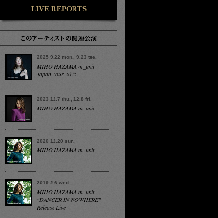
2025 9.22 mon., 9.23 tue.
MIHO HAZAMA m_unit
Japan Tour 2025
2023 12.7 thu., 12.8 fri.
MIHO HAZAMA m_unit
2020 12.20 sun.
MIHO HAZAMA m_unit
2019 2.6 wed.
MIHO HAZAMA m_unit
"DANCER IN NOWHERE"
Release Live