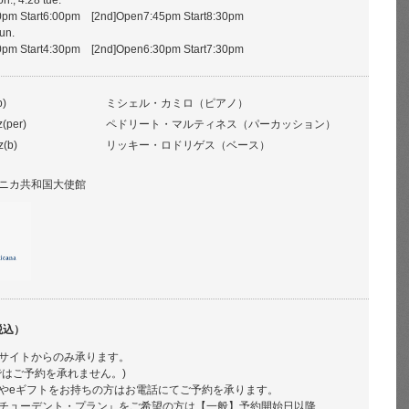
on., 4.28 tue.
00pm Start6:00pm [2nd]Open7:45pm Start8:30pm
sun.
30pm Start4:30pm [2nd]Open6:30pm Start7:30pm
p)
ミシェル・カミロ（ピアノ）
z(per)
ペドリート・マルティネス（パーカッション）
z(b)
リッキー・ロドリゲス（ベース）
ニカ共和国大使館
税込）
サイトからのみ承ります。
ではご予約を承れません。)
やeギフトをお持ちの方はお電話にてご予約を承ります。
チューデント・プラン』をご希望の方は【一般】予約開始日以降、