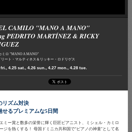
EL CAMILO "MANO A MANO"
ring PEDRITO MARTÍNEZ & RICKY
IGUEZ
ロ "MANO A MANO"
ing ペドリート・マルティネス＆リッキー・ロドリゲス
fri., 4.25 sat., 4.26 sun., 4.27 mon., 4.28 tue.
のリズム対決
魅せるプレミアムな5日間
エミー賞と数多の栄誉に輝く巨匠ピアニスト、ミシェル・カミロ
ージを熱くする！ 母国ドミニカ共和国で“ピアノの神童”として名