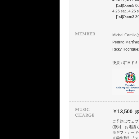
4.24 fri., 4.27 m
[1st]Open5:
4.25 sat., 4.26 
[1st]Open3:
Michel Camilo(
Pedrito Martíne
Ricky Rodrigue
後援：駐日ドミ
￥13,500
（
ご予約はウェブ
(原則、お電話
※ギフトカード
※学生割引『ス