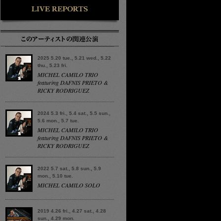
2025 5.20 tue., 5.21 wed., 5.22
thu., 5.23 fri.
MICHEL CAMILO TRIO
featuring DAFNIS PRIETO &
RICKY RODRIGUEZ
2024 5.3 fri., 5.4 sat., 5.5 sun.,
5.6 mon., 5.7 tue.
MICHEL CAMILO TRIO
featuring DAFNIS PRIETO &
RICKY RODRIGUEZ
2022 5.7 sat., 5.8 sun., 5.9
mon., 5.10 tue.
MICHEL CAMILO SOLO
2019 4.26 fri., 4.27 sat., 4.28
sun., 4.29 mon.