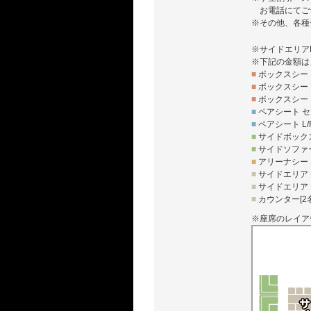
お電話にてご
※その他、各種
※サイドエリア
※下記の金額は
■
ボックスシート
■
ボックスシート
■
ボックスシート
■
ペアシート セ
■
ペアシート L/
■
サイドボックス
■
サイドソファー
■
アリーナシート
■
サイドエリア L
■
サイドエリア R
■
カウンター[2名
※座席のレイア