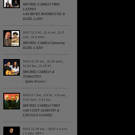
MICHEL CAMILO TRIO
LATINO
with RICKY RODRIGUEZ &
ELIEL LAZO
2017 11.3 fri., 11.4 sat., 11.5
sun., 11.6 mon.
MICHEL CAMILO featuring
ELIEL LAZO
2016 11.22 tue., 11.23 wed.,
11.24 thu., 11.25 fri.
MICHEL CAMILO &
TOMATITO
- Spain Forever -
2016 4.7 thu., 4.8 fri., 4.9 sat.,
4.11 mon., 4.12 tue.
MICHEL CAMILO TRIO
with CLIFF ALMOND &
LINCOLN GOINES
2014 12.30 tue. - 2015 1.4 sun.
( 1.1thu. OFF )