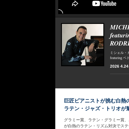
MICH
featu
RODR
ミシェル・カミ
featur
2026 4.24 
巨匠ピアニストが挑む白熱
ラテン・ジャズ・トリオが
グラミー賞、ラテン・グラミー賞、
が白熱のラテン・リズム対決でステ