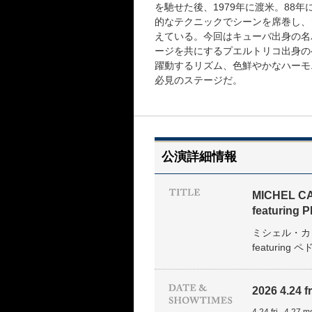
を馳せた後、1979年に渡米。88
的なテクニックでシーンを席巻し、
えている。今回はキューバ出身の名
ージを共にするプエルトリコ出身の
躍動するリズム、色鮮やかなハーモ
必見のステージだ。
公演詳細情報
MICHEL C
featuring
ミシェル・カミロ
featuri
2026 4.24 fr