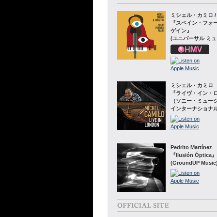
ミシェル・カミロ /
『スペイン・フォ
ゲイン』
(ユニバーサル ミュ
ミシェル・カミロ
『ライヴ・イン・
（ソニー・ミュー
インターナショナ
Pedrito Martínez
『Ilusión Óptica』
(GroundUP Music