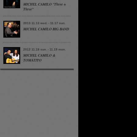
MICHEL CAMILO "Three +
Three"
2013 11.13 wed. - 11.17 sun.
MICHEL CAMILO BIG BAND
2012 11.18 sun. - 11.19 mon.
MICHEL CAMILO &
TOMATITO