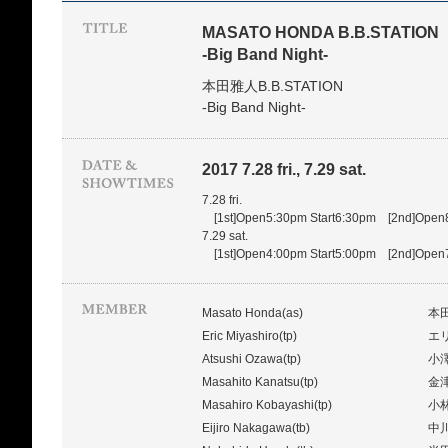
MASATO HONDA B.B.STATION
-Big Band Night-
本田雅人B.B.STATION
-Big Band Night-
2017 7.28 fri., 7.29 sat.
7.28 fri.
[1st]Open5:30pm Start6:30pm [2nd]Open8
7.29 sat.
[1st]Open4:00pm Start5:00pm [2nd]Open7
Masato Honda(as)
本
Eric Miyashiro(tp)
エ
Atsushi Ozawa(tp)
小
Masahito Kanatsu(tp)
金
Masahiro Kobayashi(tp)
小
Eijiro Nakagawa(tb)
中