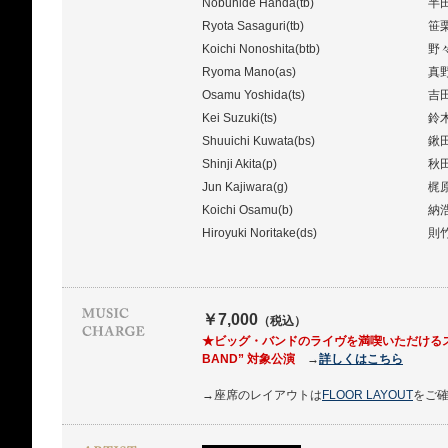
Nobuhide Handa(tb)
半
Ryota Sasaguri(tb)
笹
Koichi Nonoshita(btb)
野
Ryoma Mano(as)
真
Osamu Yoshida(ts)
吉
Kei Suzuki(ts)
鈴
Shuuichi Kuwata(bs)
鍬
Shinji Akita(p)
秋
Jun Kajiwara(g)
梶
Koichi Osamu(b)
納
Hiroyuki Noritake(ds)
則
￥7,000
（税込）
★ビッグ・バンドのライヴを満喫いただけるスペシャル・
BAND” 対象公演
→
詳しくはこちら
→座席のレイアウトは
FLOOR LAYOUT
をご