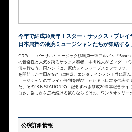
今年で結成20周年！スター・サックス・プレイ
日本屈指の凄腕ミュージシャンたちが集結する
GRP/ユニバーサルミュージック移籍第一弾アルバム『Saxes 
の音楽性と人気を誇るサックス奏者、本田雅人がビッグ・バンド“B
演を行なう。同バンドは、原信夫とシャープス＆フラッツ、T-
を開始した本田が'97年に結成。エンタテインメント性に富
ュージシャンのプレイが評判を呼び、たちまち日本を代表す
た。その“B.B.STATION”の、記念すべき結成20周年記
白さ、楽しさを広め続ける彼らならではの、ワン＆オンリー
公演詳細情報