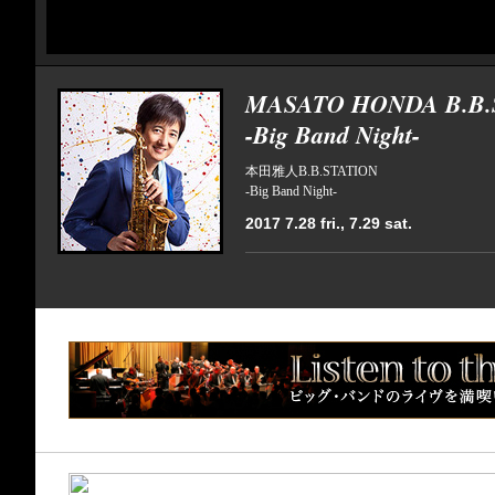
MASATO HONDA B.B.
-Big Band Night-
本田雅人B.B.STATION
-Big Band Night-
2017 7.28 fri., 7.29 sat.