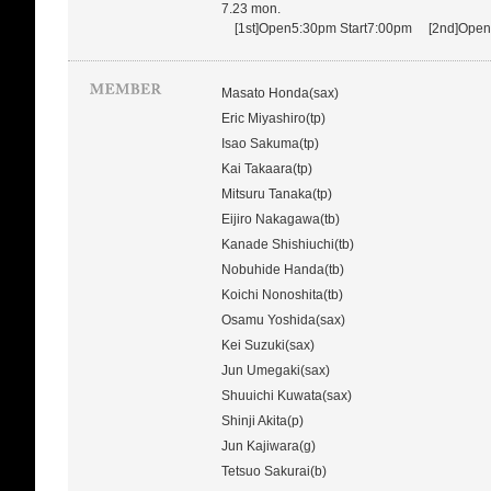
7.23 mon.
[1st]Open5:30pm Start7:00pm [2nd]Open8
Masato Honda(sax)
Eric Miyashiro(tp)
Isao Sakuma(tp)
Kai Takaara(tp)
Mitsuru Tanaka(tp)
Eijiro Nakagawa(tb)
Kanade Shishiuchi(tb)
Nobuhide Handa(tb)
Koichi Nonoshita(tb)
Osamu Yoshida(sax)
Kei Suzuki(sax)
Jun Umegaki(sax)
Shuuichi Kuwata(sax)
Shinji Akita(p)
Jun Kajiwara(g)
Tetsuo Sakurai(b)