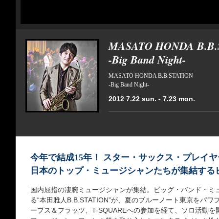
MASATO HONDA B.B.
-Big Band Night-
MASATO HONDA B.B.STATION
-Big Band Night-
2012 7.22 sun. - 7.23 mon.
今年で結成15年！ スター・サックス・プレイ
日本のトップ・ミュージシャンたちが集結する
国内屈指の凄腕ミュージシャンが集結。ビッグ・バンド・ミ
る“本田雅人B.B.STATION”が、夏のブルーノート東京を
ープス＆フラッツ、T-SQUAREへの参加を経て、ソロ活動を