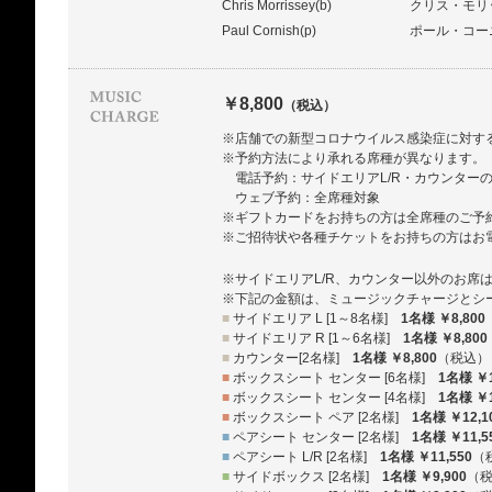
Chris Morrissey(b)
クリス・モリ
Paul Cornish(p)
ポール・コー
￥8,800
（税込）
※店舗での新型コロナウイルス感染症に対す
※予約方法により承れる席種が異なります。
電話予約：サイドエリアL/R・カウンター
ウェブ予約：全席種対象
※ギフトカードをお持ちの方は全席種のご予
※ご招待状や各種チケットをお持ちの方はお
※サイドエリアL/R、カウンター以外のお席
※下記の金額は、ミュージックチャージとシ
■
サイドエリア L [1～8名様]
1名様 ￥8,800
■
サイドエリア R [1～6名様]
1名様 ￥8,800
■
カウンター[2名様]
1名様 ￥8,800
（税込）
■
ボックスシート センター [6名様]
1名様 ￥1
■
ボックスシート センター [4名様]
1名様 ￥1
■
ボックスシート ペア [2名様]
1名様 ￥12,1
■
ペアシート センター [2名様]
1名様 ￥11,5
■
ペアシート L/R [2名様]
1名様 ￥11,550
（
■
サイドボックス [2名様]
1名様 ￥9,900
（