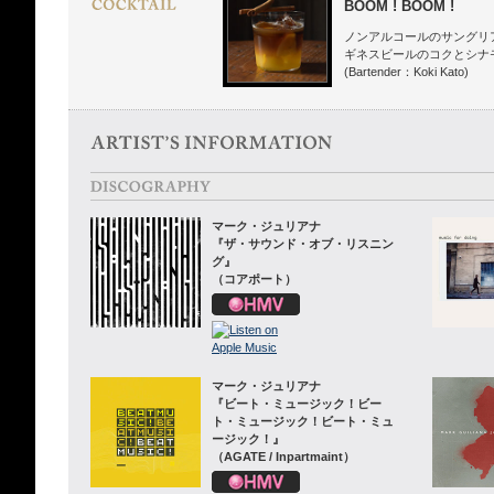
BOOM ! BOOM !
ノンアルコールのサングリ
ギネスビールのコクとシナ
(Bartender：Koki Kato)
マーク・ジュリアナ
『ザ・サウンド・オブ・リスニン
グ』
（コアポート）
マーク・ジュリアナ
『ビート・ミュージック！ビー
ト・ミュージック！ビート・ミュ
ージック！』
（AGATE / Inpartmaint）