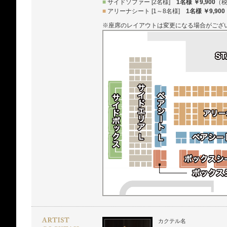
■
サイドソファー [2名様]
1名様 ￥9,900
（
■
アリーナシート [1～8名様]
1名様 ￥9,900
※座席のレイアウトは変更になる場合がござ
カクテル名