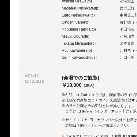
Atsushi Ozawa(tp)
小澤篤士
Masateru Nishikata(tp)
西方正輝
Eijiro Nakagawa(tb)
中川英二
Satoshi Sano(tb)
佐野聡（
Nobuhide Handa(tb)
半田信英
Mizuki Ogura(tb)
小椋瑞季
Takana Miyamoto(p)
宮本貴奈
Ryu Kawamura(b)
川村竜（
Senri Kawaguchi(ds)
川口千里
[会場でのご観覧]
￥10,000
（税込）
※5.31 tue. 2ndショウでは、配信用のラ
※店舗での新型コロナウイルス感染症に対す
※通常の公演と予約受付方法が異なります。
ご予約はHPから（インターネット予約）
※サイドエリアL/R、カウンター以外のお席
詳細は予約ページからご確認ください。
■
サイドエリア L [1〜4名様]
1名様 ￥10,00