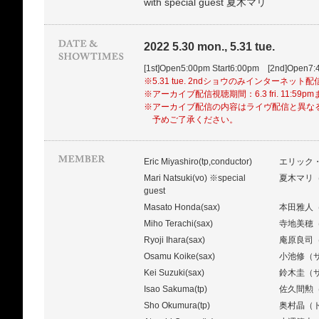
with special guest 夏木マリ
2022 5.30 mon., 5.31 tue.
[1st]Open5:00pm Start6:00pm [2nd]Open7:
※5.31 tue. 2ndショウのみインターネット
※アーカイブ配信視聴期間：6.3 fri. 11:59p
※アーカイブ配信の内容はライヴ配信と異な
予めご了承ください。
Eric Miyashiro(tp,conductor)
エリック
Mari Natsuki(vo) ※special
夏木マリ
guest
Masato Honda(sax)
本田雅人
Miho Terachi(sax)
寺地美穂
Ryoji Ihara(sax)
庵原良司
Osamu Koike(sax)
小池修（
Kei Suzuki(sax)
鈴木圭（
Isao Sakuma(tp)
佐久間勲
Sho Okumura(tp)
奥村晶（