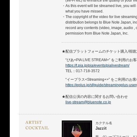
(Wi-Fi etc) to enhance the quality of your 
・As this event will be streamed live, you will
what you have missed.
・The copyright of the video for live streamin
distribution belongs to Blue Note Japan, in
record any contents (video, image, audio , 
permission from Blue Note Japan, Inc.
★配信プラットフォームのチケット購入/視
“ぴあ<PIA LIVE STREAM>” をご利用のお
https://t.pia.jp/pia/events/pialivestream/
TEL：017-718-3572
“イープラス<Streaming+>” をご利用のお
https://eplus.jp/sf/guide/streamingplus-use
★配信公演の内容に関するお問い合わせ
live-stream@bluenote.co.jp
カクテル名
Jazzit
苺、グレープフルーツ、ド