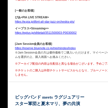
[一般のお客様]
ぴあ<PIA LIVE STREAM>
https://w.pia.jp/t/bnt-all-star-jazz-orchestra-pls/
イープラス<Streaming+>
https://eplus.jp/sf/detail/3511500003-P0030002
[Jam Session会員のお客様]
https://reserve.bluenote.co.jp/mp/mindex/index
※Jam Session会員の方は優待価格でご購入いただけます。マイペ
ムを選択の上、購入画面へお進みください。
※アーカイブ配信の内容は生配信と異なる場合がございます。予めご了
※チケットのご購入は外部チケットサービスからとなり、
ブルーノート
しません。
ビッグバンド meets ラグジュアリー
スター軍団と夏木マリ、夢の共演