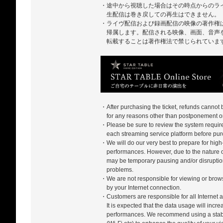
・途中から視聴した場合はその時点からのラ
生配信は巻き戻しての再生はできません。
・ライヴ配信および録画配信の映像の著作権
帰属します。配信される映像、画面、音声
転載することは著作権法で禁じられていま
・After purchasing the ticket, refunds cannot
for any reasons other than postponement or
・Please be sure to review the system require
each streaming service platform before pur
・We will do our very best to prepare for high-
performances. However, due to the nature of
may be temporary pausing and/or disrupti
problems.
・We are not responsible for viewing or bro
by your Internet connection.
・Customers are responsible for all Internet a
It is expected that the data usage will incr
performances. We recommend using a stabl