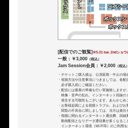
[配信でのご観覧]
※5.31 tue. 2ndショ
一般：￥3,000
（税込）
Jam Session会員：￥2,000
（税込
・チケットご購入後は、公演延期・中止の場
・視聴方法や注意事項につきましては、各配
必ず購入前にご確認ください。
・配信には最善の準備を行い実施致しますが
映像・音声の乱れ、インターネット回線の
発生する可能性もございます。あらかじめ
・お客様起因による視聴トラブル、およびお
閲覧の不具合に関しましては、当方は責任
・視聴に関わるインターネット通信費、回線
動画配信となりデータ通信量が多くなるこ
インターネット環境（Wi-Fi等）のご利用