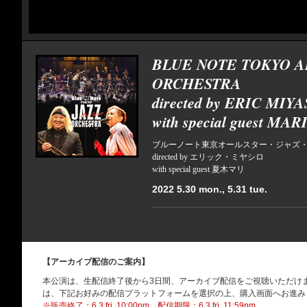
BLUE NOTE TOKYO A
ORCHESTRA
directed by ERIC MIY
with special guest MA
ブルーノート東京オールスター・ジャズ
directed by エリック・ミヤシロ
with special guest 夏木マリ
2022 5.30 mon., 5.31 tue.
【アーカイブ配信のご案内】
本公演は、生配信終了後から3日間、アーカイブ配信をご視聴いただけ
は、下記お好みの配信プラットフォームを選択の上、購入画面へお進み
※販売終了：6.3 fri. 10:00pm、配信期限：6.3 fri. 11:59pm