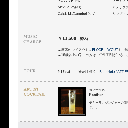
Marquis Hill(tp)
マーキス
Alex Bailey(ds)
アレック
Caleb McCampbell(key)
カレブ・
￥11,500
（税込）
→座席のレイアウトは
FLOOR LAYOUT
をご
→18歳以上の学生の方は、学生割引がござい
9.17 sat.
【神奈川 横浜】
Blue Note JAZZ F
カクテル名
Panther
テキーラ、ジンジャーの刺
テル。