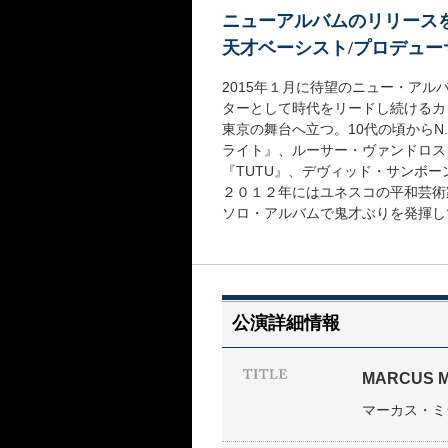
ニューアルバムのリリース
天才ベーシスト/プロデュ
2015年１月に待望のニュー・ア
ターとして時代をリードし続けるカ
東京の舞台へ立つ。10代の頃からN
ライト』、ルーサー・ヴァンドロス
『TUTU』、デヴィッド・サンボ
２０１２年にはユネスコの平和芸術
ソロ・アルバムで鬼才ぶりを発揮し
公演詳細情報
MARCUS M
マーカス・ミ