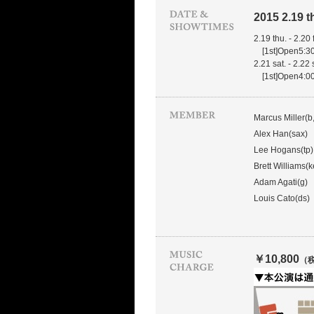
2015 2.19 t
2.19 thu. - 2.20 
[1st]Open5:30
2.21 sat. - 2.22 
[1st]Open4:00
Marcus Miller(b,
Alex Han(sax)
Lee Hogans(tp)
Brett Williams(k
Adam Agati(g)
Louis Cato(ds)
￥10,800
（