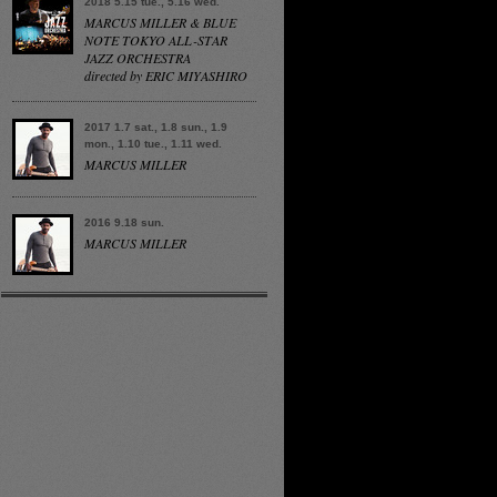
2018 5.15 tue., 5.16 wed.
MARCUS MILLER & BLUE
NOTE TOKYO ALL-STAR
JAZZ ORCHESTRA
directed by ERIC MIYASHIRO
2017 1.7 sat., 1.8 sun., 1.9
mon., 1.10 tue., 1.11 wed.
MARCUS MILLER
2016 9.18 sun.
MARCUS MILLER