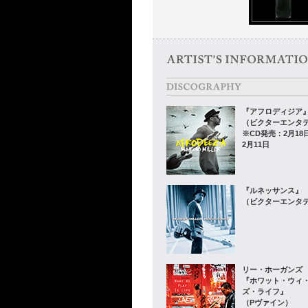
『アフロディジア
（ビクターエンタ
※CD発売：2月1
2月11日
『ルネッサンス』
（ビクターエンタ
リー・ホーガンズ
『ホワット・ウィ
ズ・ライフ』
（Pヴァイン）