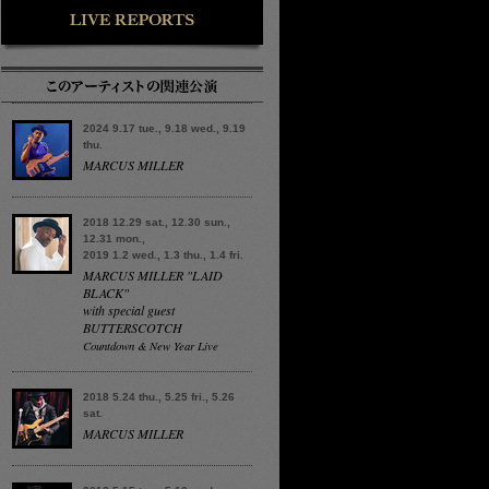
2024 9.17 tue., 9.18 wed., 9.19
thu.
MARCUS MILLER
2018 12.29 sat., 12.30 sun.,
12.31 mon.,
2019 1.2 wed., 1.3 thu., 1.4 fri.
MARCUS MILLER "LAID
BLACK"
with special guest
BUTTERSCOTCH
Countdown & New Year Live
2018 5.24 thu., 5.25 fri., 5.26
sat.
MARCUS MILLER