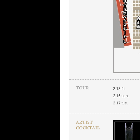
2.13 fri.
2.15 sun.
2.17 tue.