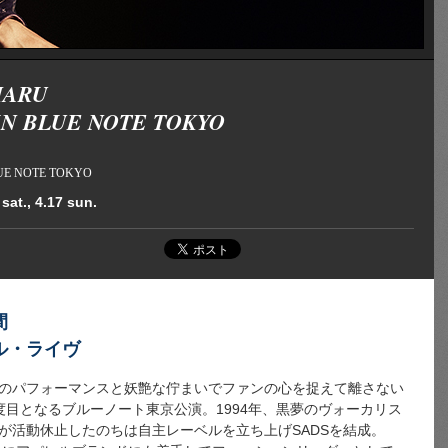
HARU
IN BLUE NOTE TOKYO
LUE NOTE TOKYO
sat., 4.17 sun.
間
ル・ライヴ
のパフォーマンスと妖艶な佇まいでファンの心を捉えて離さない
度目となるブルーノート東京公演。1994年、黒夢のヴォーカリス
が活動休止したのちは自主レーベルを立ち上げSADSを結成。