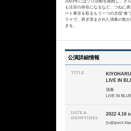
2003年にはソロ活動を開始し、
も注目の存在になるなど、つねに表
ート東京を彩るもう一つの主役“食
ライヴ。研ぎ澄まされた清春の歌が
きを。
公演詳細情報
KIYOHAR
LIVE IN B
清春
LIVE IN BL
2022 4.16 sa
[1st]Open3:30