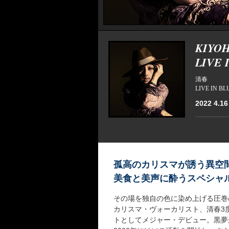
KIYO
LIVE 
清春
LIVE IN B
2022 4.16 
孤高のカリスマが誘う異空
美食と美声に酔うスペシャ
その場を独自の色に染め上げる圧巻
カリスマ・ヴォーカリスト、清春3
トとしてメジャー・デビュー。黒夢