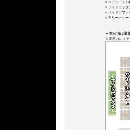
■
ペアシート L/
■
サイドボックス
■
サイドソファー
■
アリーナシート
▼本公演は通
※座席のレイア