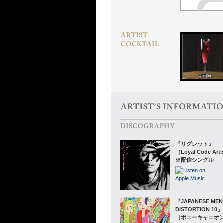
『リグレット』
（Loyal Code Arti
※配信シングル
『JAPANESE ME
DISTORTION 10』
（ポニーキャニオ