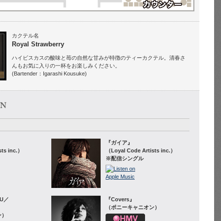
カクテル名
Royal Strawberry
ハイビスカスの酸味と苺の自然な甘みが特徴のティーカクテル。清春さ
んもお気に入りの一杯をお楽しみください。
(Bartender：Igarashi Kousuke)
『ガイア』
sts inc.）
（Loyal Code Artists inc.）
※配信シングル
NU／
『Covers』
（ポニーキャニオン）
ン）