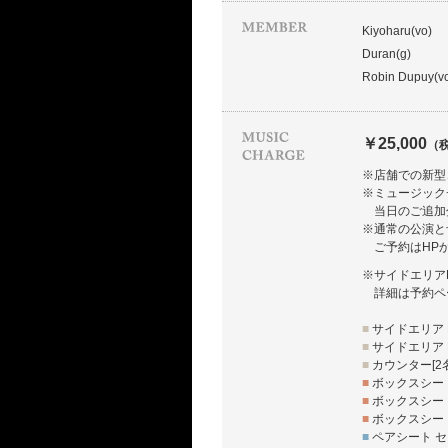
Kiyoharu(vo)
Duran(g)
Robin Dupuy(vc
￥25,000
（
※店舗での新型
※ミュージック
当日のご追加
※通常の公演と
ご予約はHP
※サイドエリア
詳細は予約ペ
■
サイドエリア L
■
サイドエリア R
■
カウンター[2
■
ボックスシート
■
ボックスシート
■
ボックスシート
■
ペアシート セ