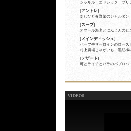
シャルル・エドシック ブリ
[アントレ]
あわびと春野菜のジャルダン
[スープ]
オマール海老とにんじんのビ
[メインディッシュ]
ハーブ牛サーロインのロース
村上農場じゃがいも 黒胡椒
[デザート]
苺とライチとバラのパブロバ