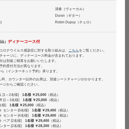
清春（ヴォーカル）
Duran（ギター）
)
Robin Dupuy（チェロ）
ディナーコース付
税込）
コロナウイルス感染症に対する取り組みは、
こちら
をご覧ください。
チャージに、ディナーコース料金が含まれております。
分は別途ご精算をお願いいたします。
予約受付方法が異なります。
から（インターネット予約）承ります。
L/R、カウンター以外のお席は、別途シートチャージがかかります。
ージからご確認ください。
 [1～2名様]
1名様 ￥25,000
（税込）
 [1～3名様]
1名様 ￥25,000
（税込）
名様]
1名様 ￥25,000
（税込）
 センター [6名様]
1名様 ￥29,400
（税込）
 センター [4名様]
1名様 ￥29,400
（税込）
 ペア [2名様]
1名様 ￥29,400
（税込）
ンター [2名様]
1名様 ￥28,300
（税込）