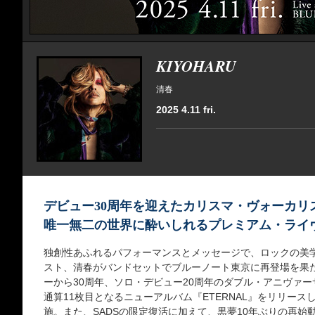
KIYOHARU
清春
2025 4.11 fri.
デビュー30周年を迎えたカリスマ・ヴォーカリ
唯一無二の世界に酔いしれるプレミアム・ライ
独創性あふれるパフォーマンスとメッセージで、ロックの美
スト、清春がバンドセットでブルーノート東京に再登場を果た
ーから30周年、ソロ・デビュー20周年のダブル・アニヴァー
通算11枚目となるニューアルバム『ETERNAL』をリリー
施。また、SADSの限定復活に加えて、黒夢10年ぶりの再