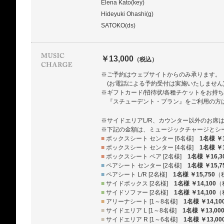
Elena Kato(key)
Hideyuki Ohashi(g)
SATOKO(ds)
￥13,000
（税込）
※ご予約はウェブサイトからのみ承ります。
(お電話による予約受付は実施いたしません
※ギフトカード/招待状/各種チケットをお持
『スチューデント・プラン』をご利用の方
※サイドエリアL/R、カウンター以外のお席
※下記の金額は、ミュージックチャージとシ
■
ボックスシート センター [6名様]
1名様 ￥1
■
ボックスシート センター [4名様]
1名様 ￥1
■
ボックスシート ペア [2名様]
1名様 ￥16,3
■
ペアシート センター [2名様]
1名様 ￥15,7
■
ペアシート L/R [2名様]
1名様 ￥15,750
（
■
サイドボックス [2名様]
1名様 ￥14,100
（
■
サイドソファー [2名様]
1名様 ￥14,100
（
■
アリーナシート [1～8名様]
1名様 ￥14,10
■
サイドエリア L [1～8名様]
1名様 ￥13,00
■
サイドエリア R [1～6名様]
1名様 ￥13,00