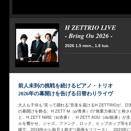
H ZETTRIO LIVE
- Bring On 2026 -
2026 1.5 mon., 1.6 tue.
前人未到の挑戦を続けるピアノ・トリオ
2026年の幕開けを告げる日替わりライヴ
大人も子供も“笑って踊れる”音楽を届けるH ZETTRIOが、
の幕開けを飾る。H ZETT M（p/青鼻）の“無重力奏法”と
と、H ZETT NIRE（b/赤鼻）、H ZETT KOU（ds/
ルを響かせ、ジャズ、ファンク、ロック、ヒップホップ等を
確立。2019年から毎月１曲ずつ新曲をリリースし、2023年に6