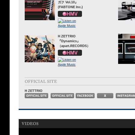
ガク Vol.10』
(FABTONE Inc.)
H ZETTRIO
『Dynamics』
（apart.RECORDS）
H ZETTRIO