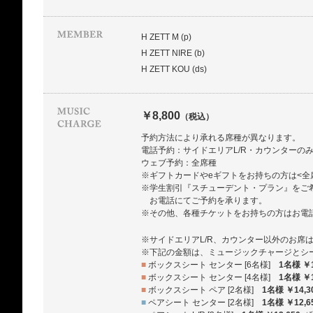
H ZETT M (p)
H ZETT NIRE (b)
H ZETT KOU (ds)
￥8,800
（税込）
予約方法により承れる席種が異なります。
電話予約：サイドエリアL/R・カウンターの
ウェブ予約：全席種
※ギフトカードやeギフトをお持ちの方は<全
※学生割引『スチューデント・プラン』をご
お電話にてご予約を承ります。
※その他、各種チケットをお持ちの方はお電
※サイドエリアL/R、カウンター以外のお席
※下記の金額は、ミュージックチャージとシ
■
ボックスシート センター [6名様]
1名様 ￥1
■
ボックスシート センター [4名様]
1名様 ￥1
■
ボックスシート ペア [2名様]
1名様 ￥14,3
■
ペアシート センター [2名様]
1名様 ￥12,6