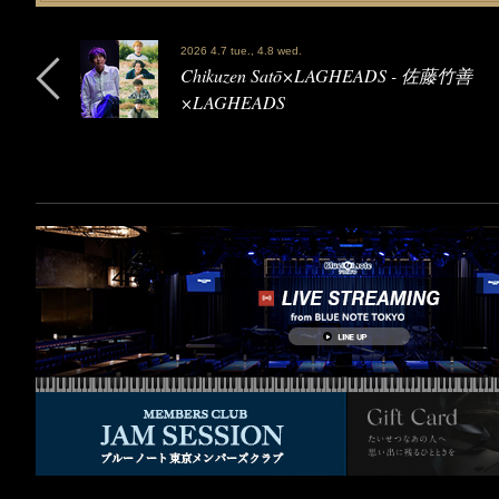
2026 4.7 tue., 4.8 wed.
Chikuzen Satō×LAGHEADS - 佐藤竹善
×LAGHEADS