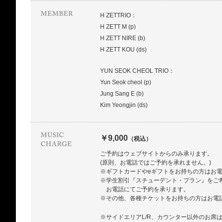
H ZETTRIO：
H ZETT M (p)
H ZETT NIRE (b)
H ZETT KOU (ds)
YUN SEOK CHEOL TRIO：
Yun Seok cheol (p)
Jung Sang E (b)
Kim Yeongjin (ds)
￥9,000
（税込）
ご予約はウェブサイトからのみ承ります。
(原則、お電話ではご予約を承れません。)
※ギフトカードやeギフトをお持ちの方はお
※学生割引『スチューデント・プラン』をご
お電話にてご予約を承ります。
※その他、各種チケットをお持ちの方はお電
※サイドエリアL/R、カウンター以外のお席