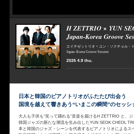
H ZETTRIO × YUN S
Japan-Korea Groove Ses
エイチゼットリオ × ユン・ソクチョル・
Japan–Korea Groove Session
2026 4.9 thu.
日本と韓国のピアノトリオがふたたび出会う
国境を越えて響きあう“いまこの瞬間”のセッシ
大人も子供も“笑って踊れる”音楽を届けるH ZETTRIO と
韓国ジャズの新たな潮流を生み出したYUN SEOK CHEOL 
本と韓国のジャズ・シーンを代表するピアノトリオによるス