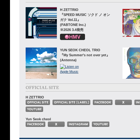
H ZETTRIO
『SPEED MUSIC ソクド ノ オン
ガク Vol.11』
(FABTONE Inc.)
※2026 3.4発売
YUN SEOK CHEOL TRIO
『My Summer’s not over yet』
(Antenna)
H ZETTRIO
Yun Seok cheol