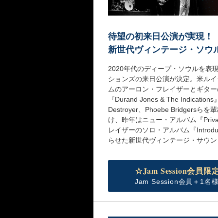
待望の初来日公演が実現！
新世代ヴィンテージ・ソウ
2020年代のディープ・ソウルを表
ションズの来日公演が決定。米ルイ
ムのアーロン・フレイザーとギター
『Durand Jones & The Ind
Destroyer、Phoebe Bridg
け、昨年はニュー・アルバム『Priv
レイザーのソロ・アルバム『Intro
らせた新世代ヴィンテージ・サウン
☆Jam Session会
Jam Session会員