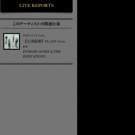
2020 4.13 mon.
【公演延期】
The EXP Series
#36
DURAND JONES & THE
INDICATIONS