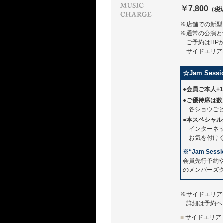
￥7,800
（税
※店舗での新型
※通常の公演と
ご予約はHP
サイドエリア
☆Jam Se
●会員ご本人+
●ご優待席は
各ショウご
●本スペシャル企
インターネ
お気を付け
※“Jam Sess
会員先行予約
のメンバーズ
※サイドエリア
詳細は予約ペ
■
サイドエリア L