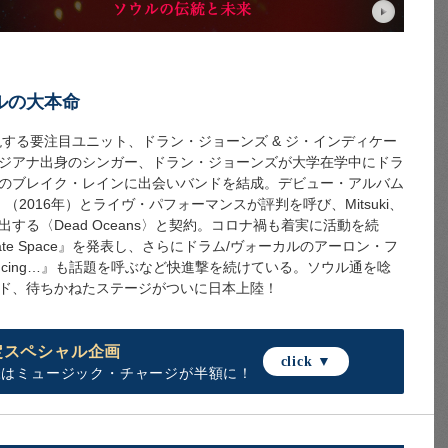
ルの大本命
現する要注目ユニット、ドラン・ジョーンズ & ジ・インディケー
ジアナ出身のシンガー、ドラン・ジョーンズが大学在学中にドラ
のブレイク・レインに出会いバンドを結成。デビュー・アルバム
ications』（2016年）とライヴ・パフォーマンスが評判を呼び、Mitsuki、
ersらを輩出する〈Dead Oceans〉と契約。コロナ禍も着実に活動を続
ate Space』を発表し、さらにドラム/ヴォーカルのアーロン・フ
ducing…』も話題を呼ぶなど快進撃を続けている。ソウル通を唸
ド、待ちかねたステージがついに日本上陸！
員限定スペシャル企画
click
▼
＋1名様はミュージック・チャージが半額に！