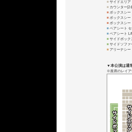
■
サイドエリア R
■
カウンター[2
■
ボックスシート
■
ボックスシート
■
ボックスシート
■
ペアシート セ
■
ペアシート L/
■
サイドボックス
■
サイドソファー
■
アリーナシート
▼本公演は通
※座席のレイア