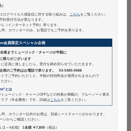
込）
コロナウイルス感染症に対する取り組みは、
こちら
をご覧ください。
予約受付方法が異なります。
から（インターネット予約）承ります。
L/R、カウンターのみ、お電話でもご予約を承ります。
ssion会員限定スペシャル企画
1名様までミュージック・チャージが半額に
数に限りがございます
とに定員に達しましたら、受付を締め切らせていただきます。
画のご予約はお電話で承ります。 03-5485-0088
ットでご予約いただくと、半額の特別料金が適用されませんので
ください。
ion”とは
やミュージック・チャージOFFなどの特典が満載の、ブルーノート東京
クラブ（年会費有）です。詳細は
こちら
をご覧ください。
L/R、カウンター以外のお席は、別途シートチャージがかかります。
ージからご確認ください。
 [1～4名様]
1名様 ￥7,800
（税込）