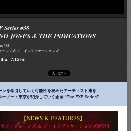
 Series #38
D JONES & THE INDICATIONS
es #38
ョーンズ & ジ・インディケーションズ
thu., 7.15 fri.
ーンを牽引していく可能性を秘めたアーティスト達を
ルーノート東京が紹介していく企画 “The EXP Series”