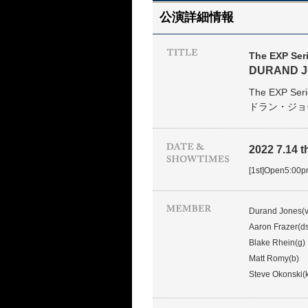
公演詳細情報
The EXP Ser
DURAND J
The EXP Seri
ドラン・ジョ
2022 7.14 th
[1st]Open5:00
Durand Jones(v
Aaron Frazer(ds
Blake Rhein(g)
Matt Romy(b)
Steve Okonski(