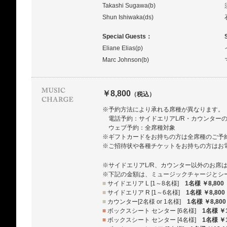
Takashi Sugawa(b)
Shun Ishiwaka(ds)
Special Guests：
Eliane Elias(p)
Marc Johnson(b)
￥8,800
（税込）
※予約方法により承れる席種が異なります。
電話予約：サイドエリアL/R・カウンター
ウェブ予約：全席種対象
※ギフトカードをお持ちの方は全席種のご予
※ご招待状や各種チケットをお持ちの方はお
※サイドエリアL/R、カウンター以外のお席
※下記の金額は、ミュージックチャージとシ
■
サイドエリア L [1～8名様]
1名様 ￥8,800
■
サイドエリア R [1～6名様]
1名様 ￥8,800
■
カウンター[2名様 or 1名様]
1名様 ￥8,800
■
ボックスシート センター [6名様]
1名様 ￥1
■
ボックスシート センター [4名様]
1名様 ￥1