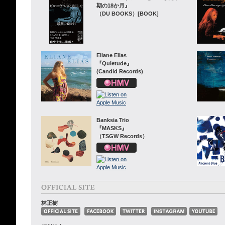
期の18か月』
（DU BOOKS）[BOOK]
Eliane Elias
『Quietude』
(Candid Records)
Banksia Trio
『MASKS』
（TSGW Records）
林正樹