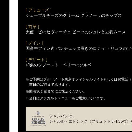
[ アミューズ ]
シェーブルチーズのクリーム グラノーラのチップス
[ 前菜 ]
天使エビのセヴィーチェ ビーツのジュレと豆乳ムース
[ メイン ]
国産牛フィレ肉 パンチェッタ巻きのロティ トリュフのソ
[ デザート ]
和栗のシブースト ベリーのソルベ
※ご予約はブルーノート東京オフィシャルサイトもしくはお電話（03-5
前日の17時まで承ります。
※開演30分前までにご来店ください。
※当日はアラカルトメニューもご用意しています。
シャンパンは、
シャルル・エドシック（ブリュット レゼルヴ）