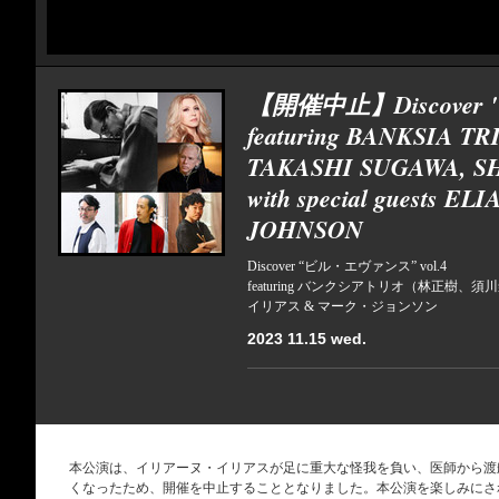
【開催中止】Discover "B
featuring BANKSIA T
TAKASHI SUGAWA, S
with special guests 
JOHNSON
Discover “ビル・エヴァンス” vol.4
featuring バンクシアトリオ（林正樹、須川崇志、
イリアス & マーク・ジョンソン
2023 11.15 wed.
本公演は、イリアーヌ・イリアスが足に重大な怪我を負い、医師から渡
くなったため、開催を中止することとなりました。本公演を楽しみにさ