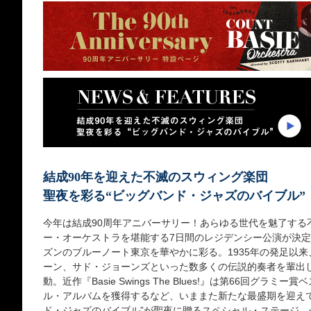
結成90年を迎えた不滅のスウィング楽団
聖夜を彩る“ビッグバンド・ジャズのバイブル”
今年は結成90周年アニバーサリー！あらゆる世代を魅了する
ー・オーケストラを堪能する7日間のレジデンシー公演が決
ズンのブルーノート東京を華やかに彩る。1935年の発足以
ーン、サド・ジョーンズといった数多くの伝説的奏者を輩出
動。近作『Basie Swings The Blues!』は第66回グ
ル・アルバムを獲得するなど、いままた新たな最盛期を迎えて
ド・ジャズのバイブル”が聖夜に贈るスペシャル・ステージ