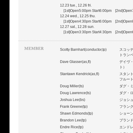
12.23 tue., 12.26 fri.
[1st]Open5:00pm Start6:00pm [2nd]Open
12.24 wed., 12.25 thu.
[1st]Open4:30pm Start6:00pm [2nd]Open
12.27 sat., 12.28 sun.
[1st]Open3:30pm Start4:30pm [2nd]Open
Scotty Barnhart(conductor,tp)
スコッ
トラン
Dave Glasser(as,fl)
デイヴ
ト）
Stantawn Kendrick(as,fl)
スタン
フルー
Doug Miller(ts)
ダグ・
Doug Lawrence(ts)
ダグ・
Joshua Lee(bs)
ジョシ
Frank Greene(tp)
フラン
Shawn Edmonds(tp)
ショー
Brandon Lee(tp)
ブラン
Endre Rice(tp)
エンド