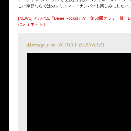
この季節ならではのクリスマス・ナンバーも楽しみにしたい
[NEWS]
アルバム『Basie Rocks!』が、第68回グラミー賞「Best L
にノミネート！
Message
from SCOTTY BARNHART