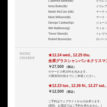
Clarence Banks(tb)
クラレ
Isrea Butler(tb)
イスレ
Martin McCain (btb)
マーテ
Mark Williams(tb)
マーク
George Caldwell(p)
ジョー
Will Matthews(g)
ウィル
Trevor Ware(b)
トレヴ
Robert Boone(ds)
ロバー
★12.24 wed., 12.25 thu.
全席グラスシャンパン＆クリスマ
￥27,500
（税込）
※サービス料10%を含みます。
※開演30分前までにご来場ください。
★12.23 tue., 12.26 fri., 12.27 sat.
￥12,500
（税込）
ご予約はウェブサイトからのみ承ります。
(原則、お電話ではご予約を承れません。)