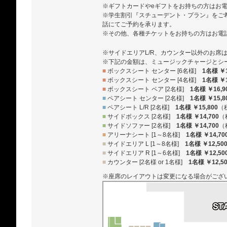
※ギフトカードやeギフトをお持ちの方はお
※学生割引『スチューデント・プラン』をご
話にてご予約を承ります。
※その他、各種チケットをお持ちの方はお電
※サイドエリアL/R、カウンター以外のお席
※下記の金額は、ミュージックチャージとシ
■
ボックスシート センター [6名様]
1名様 ￥1
■
ボックスシート センター [4名様]
1名様 ￥1
■
ボックスシート ペア [2名様]
1名様 ￥16,9
■
ペアシート センター [2名様]
1名様 ￥15,8
■
ペアシート L/R [2名様]
1名様 ￥15,800
（
■
サイドボックス [2名様]
1名様 ￥14,700
（
■
サイドソファー [2名様]
1名様 ￥14,700
（
■
アリーナシート [1～8名様]
1名様 ￥14,70
■
サイドエリア L [1～8名様]
1名様 ￥12,50
■
サイドエリア R [1～6名様]
1名様 ￥12,50
■
カウンター [2名様 or 1名様]
1名様 ￥12,5
※座席のレイアウトは変更になる場合がござ