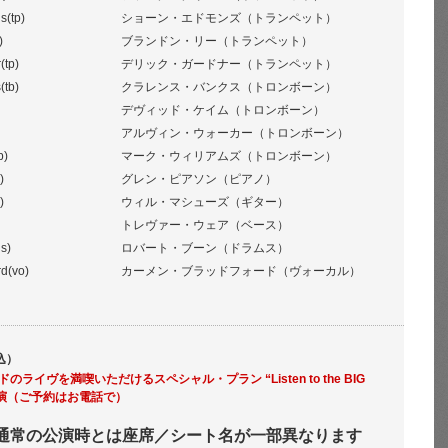
(tp)
ショーン・エドモンズ（トランペット）
)
ブランドン・リー（トランペット）
(tp)
デリック・ガードナー（トランペット）
(tb)
クラレンス・バンクス（トロンボーン）
デヴィッド・ケイム（トロンボーン）
アルヴィン・ウォーカー（トロンボーン）
b)
マーク・ウィリアムズ（トロンボーン）
)
グレン・ピアソン（ピアノ）
)
ウィル・マシューズ（ギター）
トレヴァー・ウェア（ベース）
s)
ロバート・ブーン（ドラムス）
d(vo)
カーメン・ブラッドフォード（ヴォーカル）
込）
ライヴを満喫いただけるスペシャル・プラン “Listen to the BIG
公演（ご予約はお電話で）
通常の公演時とは座席／シート名が一部異なります