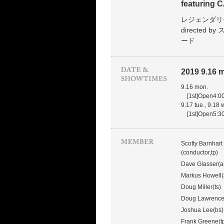
featurin
レジェンダリ
directed
ード
2019 9.16 mo
9.16 mon.
[1st]Open4:00
9.17 tue., 9.18 
[1st]Open5:30
Scotty Barnhart
(conductor,tp)
Dave Glasser(a
Markus Howell(
Doug Miller(ts)
Doug Lawrence(
Joshua Lee(bs)
Frank Greene(t