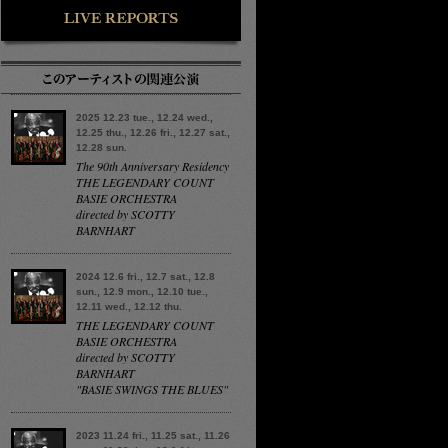
2025 12.23 tue., 12.24 wed.,
12.25 thu., 12.26 fri., 12.27 sat.,
12.28 sun.
The 90th Anniversary Residency
THE LEGENDARY COUNT
BASIE ORCHESTRA
directed by SCOTTY
BARNHART
2024 12.6 fri., 12.7 sat., 12.8
sun., 12.9 mon., 12.10 tue.,
12.11 wed., 12.12 thu.
THE LEGENDARY COUNT
BASIE ORCHESTRA
directed by SCOTTY
BARNHART
"BASIE SWINGS THE BLUES"
2023 11.24 fri., 11.25 sat., 11.26