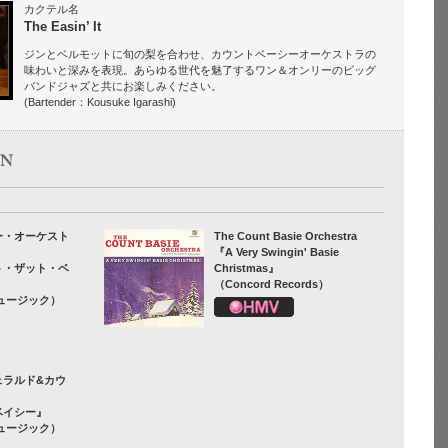
カクテル名
The Easin’ It
ジンとベルモットに旬の梨を合わせ、カウントベーシーオーケストラの
味わいと深みを表現。あらゆる世代を魅了するワン＆オンリーのビッグ
バンドジャズと共にお楽しみください。
(Bartender：Kousuke Igarashi)
ー・オーケスト
The Count Basie Orchestra
『A Very Swingin' Basie
ト・ザット・ベ
Christmas』
（Concord Records）
ュージック）
ェラルド&カウ
ベイシー』
ュージック）