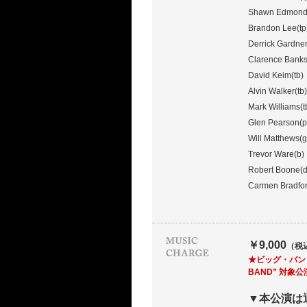
Shawn Edmonds
Brandon Lee(tp
Derrick Gardner
Clarence Banks
David Keim(tb)
Alvin Walker(tb)
Mark Williams(t
Glen Pearson(p
Will Matthews(g
Trevor Ware(b)
Robert Boone(d
Carmen Bradfor
￥9,000
（税
★ビッグ・バンドの
BAND” 対象
▼本公演は