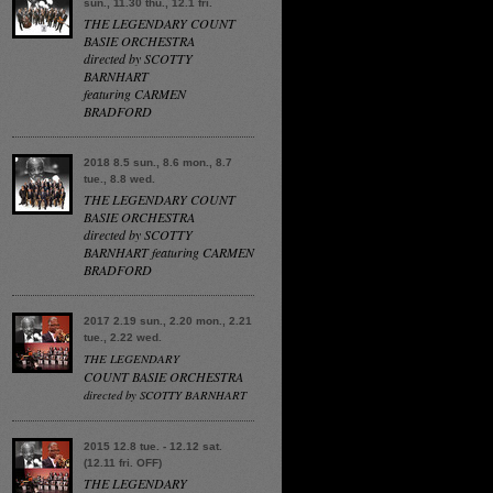
sun., 11.30 thu., 12.1 fri.
THE LEGENDARY COUNT
BASIE ORCHESTRA
directed by SCOTTY
BARNHART
featuring CARMEN
BRADFORD
2018 8.5 sun., 8.6 mon., 8.7
tue., 8.8 wed.
THE LEGENDARY COUNT
BASIE ORCHESTRA
directed by SCOTTY
BARNHART featuring CARMEN
BRADFORD
2017 2.19 sun., 2.20 mon., 2.21
tue., 2.22 wed.
THE LEGENDARY
COUNT BASIE ORCHESTRA
directed by SCOTTY BARNHART
2015 12.8 tue. - 12.12 sat.
(12.11 fri. OFF)
THE LEGENDARY