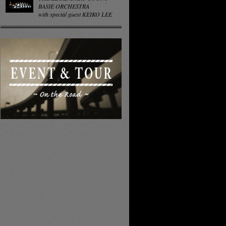
BASIE ORCHESTRA
with special guest KEIKO LEE