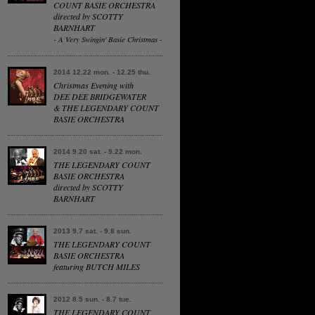
COUNT BASIE ORCHESTRA
directed by SCOTTY
BARNHART
- A Very Swingin' Basie Christmas -
2014 12.22 mon. - 12.25 thu.
Christmas Evening with
DEE DEE BRIDGEWATER
& THE LEGENDARY COUNT
BASIE ORCHESTRA
2014 9.20 sat. - 9.22 mon.
THE LEGENDARY COUNT
BASIE ORCHESTRA
directed by SCOTTY
BARNHART
2013 9.7 sat. - 9.8 sun.
THE LEGENDARY COUNT
BASIE ORCHESTRA
featuring BUTCH MILES
2012 8.5 sun. - 8.7 tue.
THE LEGENDARY COUNT