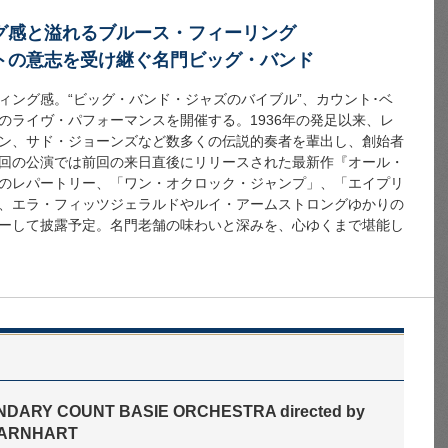
グ感と溢れるブルース・フィーリング
トの意志を受け継ぐ名門ビッグ・バンド
ィング感。“ビッグ・バンド・ジャズのバイブル”、カウント･ベ
のライヴ・パフォーマンスを開催する。1936年の発足以来、レ
ン、サド・ジョーンズなど数多くの伝説的奏者を輩出し、創始者
回の公演では前回の来日直後にリリースされた最新作『オール・
のレパートリー、「ワン・オクロック・ジャンプ」、「エイプリ
、エラ・フィッツジェラルドやルイ・アームストロングゆかりの
ーして披露予定。名門老舗の味わいと深みを、心ゆくまで堪能し
NDARY COUNT BASIE ORCHESTRA directed by
BARNHART