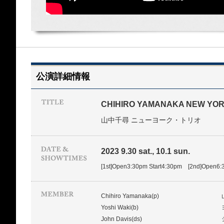
公演詳細情報
CHIHIRO YAMANAKA NEW YOR
山中千尋 ニューヨーク・トリオ
2023 9.30 sat., 10.1 sun.
[1st]Open3:30pm Start4:30pm [2nd]Open6:
Chihiro Yamanaka(p)
Yoshi Waki(b)
John Davis(ds)