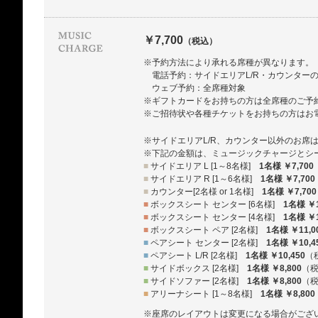
￥7,700
（税込）
※予約方法により承れる席種が異なります。
電話予約：サイドエリアL/R・カウンター
ウェブ予約：全席種対象
※ギフトカードをお持ちの方は全席種のご予
※ご招待状や各種チケットをお持ちの方はお
※サイドエリアL/R、カウンター以外のお席
※下記の金額は、ミュージックチャージとシ
■
サイドエリア L [1～8名様]
1名様 ￥7,700
■
サイドエリア R [1～6名様]
1名様 ￥7,700
■
カウンター[2名様 or 1名様]
1名様 ￥7,700
■
ボックスシート センター [6名様]
1名様 ￥1
■
ボックスシート センター [4名様]
1名様 ￥1
■
ボックスシート ペア [2名様]
1名様 ￥11,0
■
ペアシート センター [2名様]
1名様 ￥10,4
■
ペアシート L/R [2名様]
1名様 ￥10,450
（
■
サイドボックス [2名様]
1名様 ￥8,800
（
■
サイドソファー [2名様]
1名様 ￥8,800
（
■
アリーナシート [1～8名様]
1名様 ￥8,800
※座席のレイアウトは変更になる場合がござ