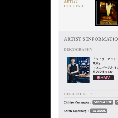
『ライヴ・アット
東京』
（ユニバーサル ミ
※DVD/Blu-ray
Chihiro Yamanaka：
Karen Teperberg：