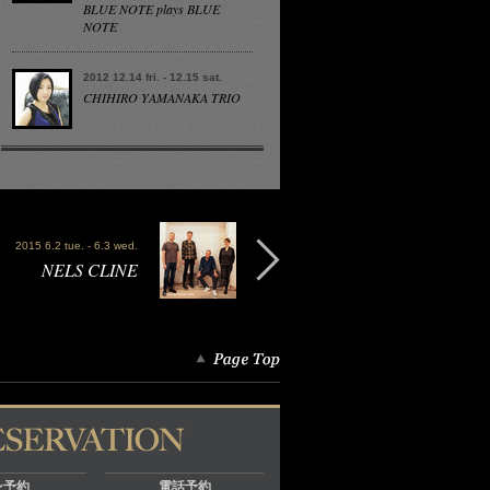
BLUE NOTE plays BLUE
NOTE
2012 12.14 fri. - 12.15 sat.
CHIHIRO YAMANAKA TRIO
2015 6.2 tue. - 6.3 wed.
NELS CLINE
ン予約
電話予約