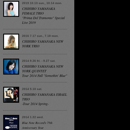
2019 10.13 sun., 10.14 mon.
CHIHIRO YAMANAKA
FEMALE TRIO
"Prima Del Tramonto" Special
Live 2019
2016 7.17 sun., 7.18 mon.
CHIHIRO YAMANAKA NEW
YORK TRIO
2014 9.26 fri. - 9.27 sat.
CHIHIRO YAMANAKA NEW
YORK QUINTET
Tour 2014 Fall "Somethin' Blue"
2014 5.10 sat.
CHIHIRO YAMANAKA ISRAEL
TRIO
-Tour 2014 Spring-
2014 1.22 wed.
Blue Note Record's 75th
Anniversary Year