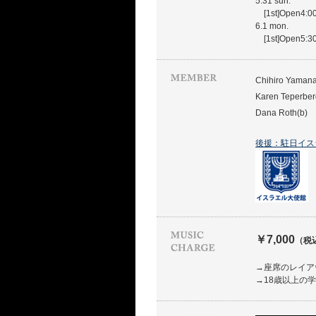
5.31 sun.
[1st]Open4:00
6.1 mon.
[1st]Open5:30
Chihiro Yamana
Karen Teperber
Dana Roth(b)
後援：駐日イス
￥7,000
（税
→座席のレイア
→18歳以上の