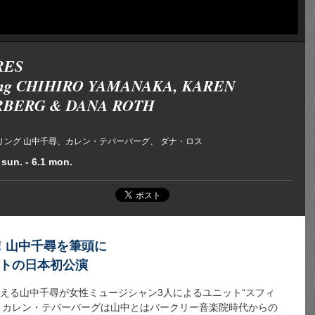
RES
ring CHIHIRO YAMANAKA, KAREN
RBERG & DANA ROTH
リング 山中千尋、カレン・テパーバーグ、 ダナ・ロス
 sun. - 6.1 mon.
！山中千尋を筆頭に
ットの日本初公演
迎える山中千尋が女性ミュージシャン3人によるユニット“スフィ
。カレン・テパーバーグは山中とはバークリー音楽院時代からの