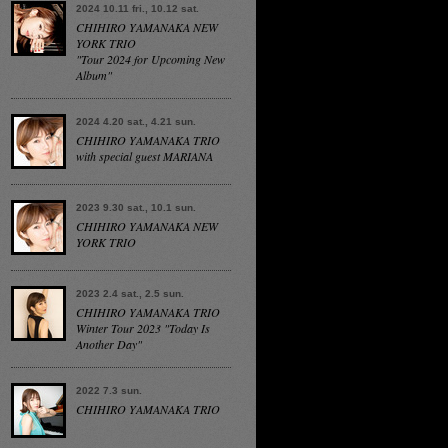
2024 10.11 fri., 10.12 sat.
CHIHIRO YAMANAKA NEW
YORK TRIO
"Tour 2024 for Upcoming New
Album"
2024 4.20 sat., 4.21 sun.
CHIHIRO YAMANAKA TRIO
with special guest MARIANA
2023 9.30 sat., 10.1 sun.
CHIHIRO YAMANAKA NEW
YORK TRIO
2023 2.4 sat., 2.5 sun.
CHIHIRO YAMANAKA TRIO
Winter Tour 2023 "Today Is
Another Day"
2022 7.3 sun.
CHIHIRO YAMANAKA TRIO