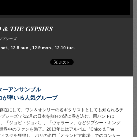
 & THE GYPSIES
ジプシーズ
sat., 12.8 sun., 12.9 mon., 12.10 tue.
ターアンサンブル
コが率いる人気グループ
存在にして、ワン＆オンリーの名ギタリストとしても知られるチ
ジプシーズ”が12月の日本を熱狂の渦に巻き込む。同バンドは
オ」、「ジョビ・ジョバ」、「ヴォラーレ」などジプシー・キング
中のファンを魅了。2013年にはアルバム『Chico & The
プラチナ・ディスクを獲得し、パリの名門「オランピア劇場」でのコンサー