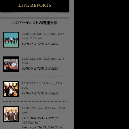
2025 2.15 sat., 2.16 sun., 2.17
mon., 2.18 tue.
CHICO & THE GYPSIES
2023 12.2 sat., 12.3 sun., 12.4
mon.
CHICO & THE GYPSIES
2018 12.7 fri., 12.8 sat., 12.9
sun.
CHICO & THE GYPSIES
2018 9.24 mon., 9.25 tue., 9.26
wed.
THE ORIGINAL GYPSIES
"REUNION"
featuring CHICO, CANUT &