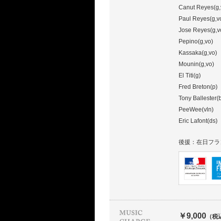
Canut Reyes(g,
Paul Reyes(g,v
Jose Reyes(g,v
Pepino(g,vo)
Kassaka(g,vo)
Mounin(g,vo)
El Titi(g)
Fred Breton(p)
Tony Ballester(
PeeWee(vln)
Eric Lafont(ds)
後援：在日フラ
￥9,000
（税