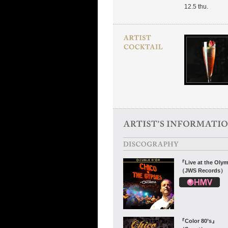
12.5 thu.
『Live at the Oly
（JWS Records）
『Color 80’s』