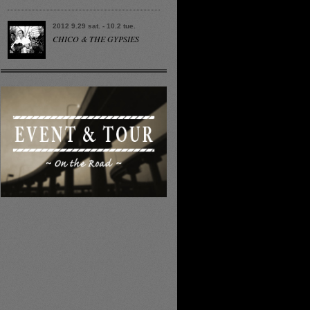
2012 9.29 sat. - 10.2 tue.
CHICO & THE GYPSIES