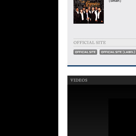
（Smart）