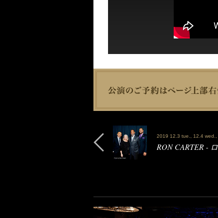
2019 12.3 tue., 12.4 wed., 1
RON CARTER 