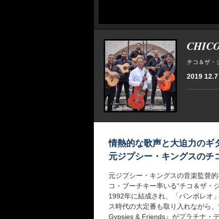
CHICO
チコ＆ザ・
2019 12.7 
情熱的な歌声と大迫力のギ
元ジプシー・キングスのチ
元ジプシー・キングスの音楽監督的
コ・ブーチキー率いる“チコ＆ザ・
1992年に結成され、「バンボレ
ス時代の大定番も取り入れながら、世界
Gypsies & Friends』が