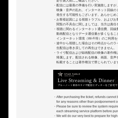
必ず購入前にご確認ください。
・配信には最善の準備を行い実施致しますが
映像・音声の乱れ、インターネット回線の
発生する可能性もございます。あらかじめ
・お客様起因による視聴トラブル、およびお
閲覧の不具合に関しましては、当方は責任
・視聴に関わるインターネット通信費、回線
動画配信となりデータ通信量が多くなるこ
インターネット環境（Wi-Fi等）のご利用
・途中から視聴した場合はその時点からのラ
生配信は巻き戻しての再生はできません。
・ライヴ配信および録画配信の映像の著作権
帰属します。配信される映像、画面、音声
転載することは著作権法で禁じられていま
・After purchasing the ticket, refunds cannot
for any reasons other than postponement or
・Please be sure to review the system require
each streaming service platform before pur
・We will do our very best to prepare for high-