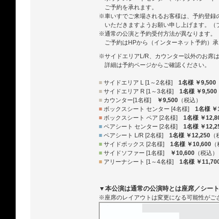
ご予約を承れます。
※車いすでご来場されるお客様は、予約登録
いただきますようお願い申し上げます。（ブルー
※通常の公演と予約受付方法が異なります。
ご予約はHPから（インターネット予約）
※サイドエリアL/R、カウンター以外のお席
詳細は予約ページからご確認ください。
■
サイドエリア L [1～2名様]
1名様 ￥9,500
■
サイドエリア R [1～3名様]
1名様 ￥9,500
■
カウンター[1名様]
￥9,500
（税込）
■
ボックスシート センター [4名様]
1名様 ￥1
■
ボックスシート ペア [2名様]
1名様 ￥12,8
■
ペアシート センター [2名様]
1名様 ￥12,2
■
ペアシート L/R [2名様]
1名様 ￥12,250
（
■
サイドボックス [2名様]
1名様 ￥10,600
（
■
サイドソファー [1名様]
￥10,600
（税込）
■
アリーナシート [1～4名様]
1名様 ￥11,70
▼本公演は通常の公演時とは座席／シー
※座席のレイアウトは変更になる可能性がご