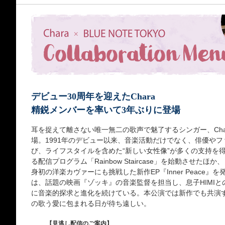
デビュー30周年を迎えたChara
精鋭メンバーを率いて3年ぶりに登場
耳を捉えて離さない唯一無二の歌声で魅了するシンガー、Ch
場。1991年のデビュー以来、音楽活動だけでなく、俳優や
び、ライフスタイルを含めた“新しい女性像”が多くの支持を
る配信プログラム「Rainbow Staircase」を始動させ
身初の洋楽カヴァーにも挑戦した新作EP『Inner Peace
は、話題の映画『ゾッキ』の音楽監督を担当し、息子HIMI
に音楽的探求と進化を続けている。本公演では新作でも共演す
の歌う愛に包まれる日が待ち遠しい。
【見逃し配信のご案内】