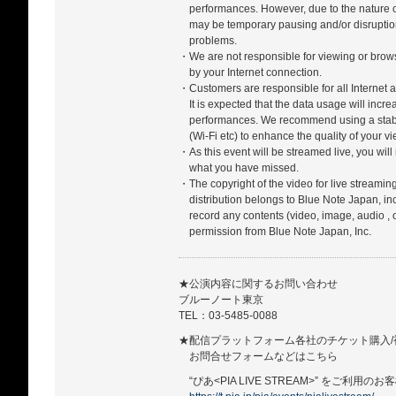
performances. However, due to the nature of
may be temporary pausing and/or disrupti
problems.
・We are not responsible for viewing or bro
by your Internet connection.
・Customers are responsible for all Internet a
It is expected that the data usage will incr
performances. We recommend using a stabl
(Wi-Fi etc) to enhance the quality of your 
・As this event will be streamed live, you will
what you have missed.
・The copyright of the video for live streamin
distribution belongs to Blue Note Japan, in
record any contents (video, image, audio , 
permission from Blue Note Japan, Inc.
★公演内容に関するお問い合わせ
ブルーノート東京
TEL：03-5485-0088
★配信プラットフォーム各社のチケット購入/
お問合せフォームなどはこちら
“ぴあ<PIA LIVE STREAM>” をご利用のお