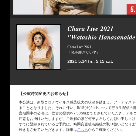
Chara Live 2021
"Watashio Hanasanaide
Chara Live 2021
『私を離さないで』
2021 5.14 fri., 5.15 sat.
【公演時間変更のお知らせ】
本公演は、新型コロナウイルス感染拡大の状況を踏まえ、アーティスト
ることとなりました。それに伴い、5/15(土)2ndショウで行う生配
言期間中の公演は、飲食の提供を7:30pmまでとさせていただき、ア
迷惑をお掛けいたしますが、ご理解のほど何卒よろしくお願い申し上げ
すでに登録されているご予約は、時間変更後も継続の取り扱いとなりま
続きをさせていただきます。詳細は
こちら
からご確認ください。