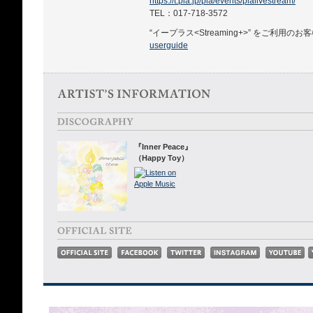
https://t.pia.jp/pia/events/pialivestream/
TEL：017-718-3572
“イープラス<Streaming+>” をご利用のお
userguide
『Inner Peace』
（Happy Toy）