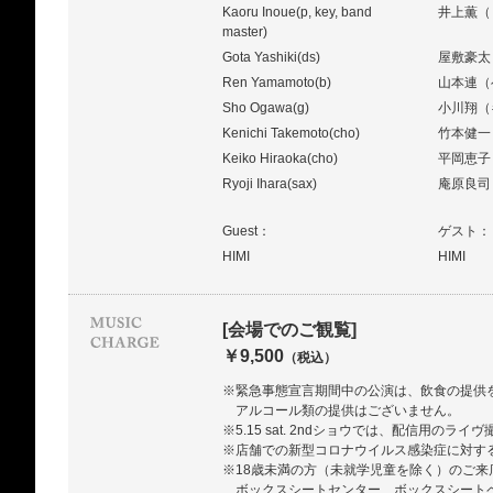
Kaoru Inoue(p, key, band
井上薫（
master)
Gota Yashiki(ds)
屋敷豪太
Ren Yamamoto(b)
山本連（
Sho Ogawa(g)
小川翔（
Kenichi Takemoto(cho)
竹本健一
Keiko Hiraoka(cho)
平岡恵子
Ryoji Ihara(sax)
庵原良司
Guest：
ゲスト：
HIMI
HIMI
[会場でのご観覧]
￥9,500
（税込）
※緊急事態宣言期間中の公演は、飲食の提供を
アルコール類の提供はございません。
※5.15 sat. 2ndショウでは、配信用のラ
※店舗での新型コロナウイルス感染症に対す
※18歳未満の方（未就学児童を除く）のご来店に
ボックスシートセンター、ボックスシート