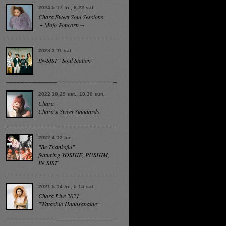
2024 5.17 fri., 6.22 sat.
Chara Sweet Soul Sessions
～Mojo Popcorn～
2023 3.11 sat.
IN-SIST "Soul Station"
2022 10.29 sat., 10.30 sun.
Chara
Chara's Sweet Standards
2022 4.12 tue.
"Be Thanksful"
featuring YOSHIE, PUSHIM,
IN-SIST
2021 5.14 fri., 5.15 sat.
Chara Live 2021
"Watashio Hanasanaide"