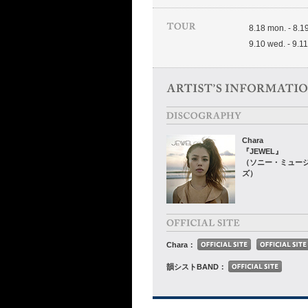
8.18 mon. - 8.19
9.10 wed. - 9.11
Chara
『JEWEL』
（ソニー・ミュー
ズ）
Chara：
韻シストBAND：