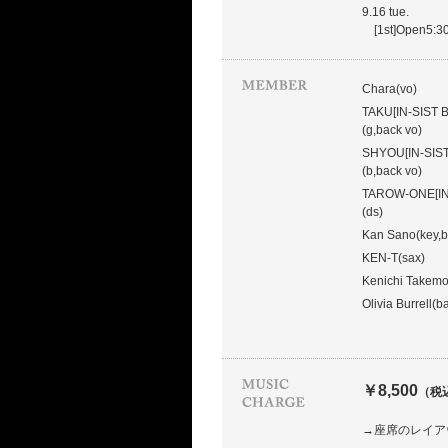
9.16 tue.
[1st]Open5:30
Chara(vo)
TAKU[IN-SIST 
(g,back vo)
SHYOU[IN-SIS
(b,back vo)
TAROW-ONE[IN
(ds)
Kan Sano(key,b
KEN-T(sax)
Kenichi Takemo
Olivia Burrell(b
￥8,500
（税
→座席のレイア