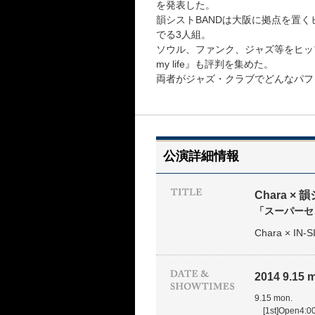
を発表した。
韻シストBANDは大阪に拠点を置く
でる3人組。
ソウル、ファンク、ジャズ等をヒップ・
my life』も評判を集めた。
両者がジャズ・クラブでどんなパフ
公演詳細情報
Chara ×
「スーパーセ
Chara × IN-
2014 9.15 m
9.15 mon.
[1st]Open4:00