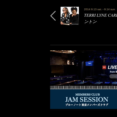
2014 9.13 sat. - 9.14 sun.
TERRI LYNE 
ントン