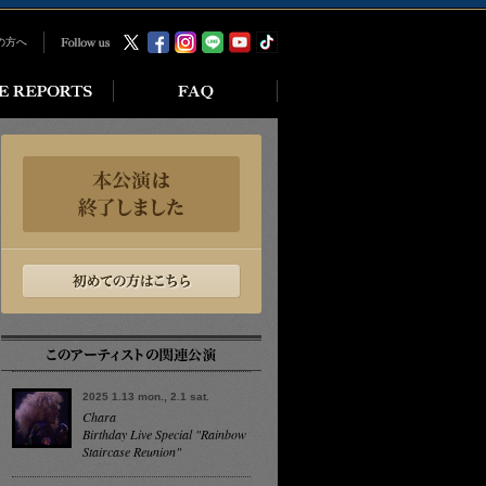
の方へ
2025 1.13 mon., 2.1 sat.
Chara
Birthday Live Special "Rainbow
Staircase Reunion"