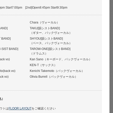
pm Start7:00pm [2nd]Open8:45pm Start9:30pm
Chara（ヴォーカル）
BAND]
TAKU[韻シストBAND]
（ギター、バックヴォーカル）
T BAND]
SHYOU[韻シストBAND]
（ベース、バックヴォーカル）
-SIST BAND]
TAROW-ONE[韻シストBAND]
（ドラムス）
ack vo)
Kan Sano（キーボード、バックヴォーカル）
KEN-T（サックス）
to(back vo)
Kenichi Takemoto（バックヴォーカル）
ack vo)
Olivia Burrell（バックヴォーカル）
込）
ウトは
FLOOR LAYOUT
をご確認ください