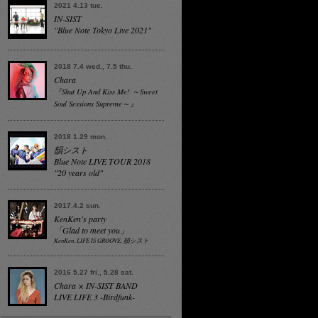
2021 4.13 tue.
IN-SIST
"Blue Note Tokyo Live 2021"
2018 7.4 wed., 7.5 thu.
Chara
『Shut Up And Kiss Me! ～Sweet
Soul Sessions Supreme～』
2018 1.29 mon.
韻シスト
Blue Note LIVE TOUR 2018
"20 years old"
2017.4.2 sun.
KenKen's party
「Glad to meet you」
KenKen, LIFE IS GROOVE, 韻シスト
2016 5.27 fri., 5.28 sat.
Chara × IN-SIST BAND
LIVE LIFE 3 -Birdfunk-