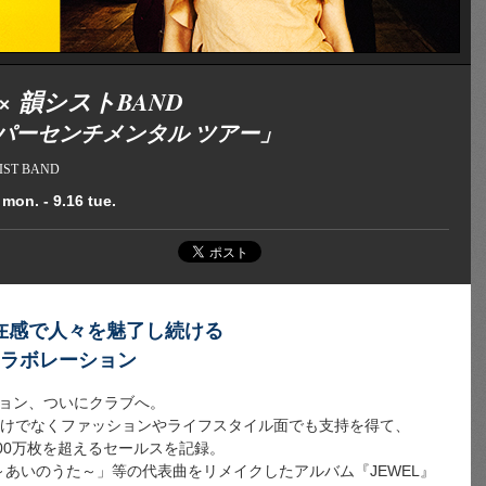
a × 韻シストBAND
パーセンチメンタル ツアー」
-SIST BAND
 mon. - 9.16 tue.
在感で人々を魅了し続ける
のコラボレーション
ョン、ついにクラブへ。
楽面だけでなくファッションやライフスタイル面でも支持を得て、
t』が100万枚を超えるセールスを記録。
utterfly ～あいのうた～」等の代表曲をリメイクしたアルバム『JEWEL』