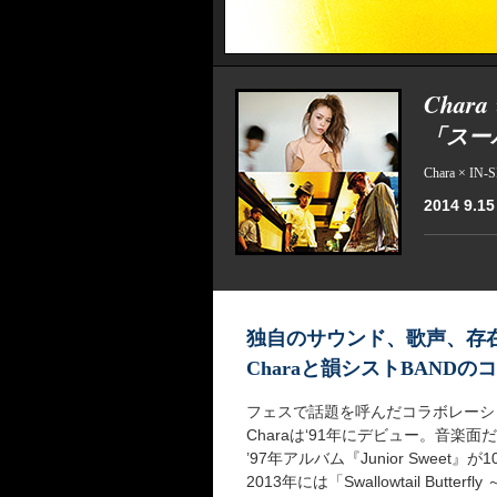
Char
「スー
Chara × IN
2014 9.15
独自のサウンド、歌声、存
Charaと韻シストBAND
フェスで話題を呼んだコラボレーシ
Charaは‘91年にデビュー。音
’97年アルバム『Junior Swee
2013年には「Swallowtail B