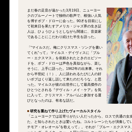
まだ春の足音が遠かった3月19日、ニューヨー
クのブルーノートで独特の歌声で、根強い人気
を博すボブ・ドローに会った。90才を目前にし
て初来日を果たすアメリカ・ジャズ界の生き証
人は、ひょうひょうとしながら闊達に、音楽家
であることにこだわり続けた半生を語った。
「“マイルスだ。俺にクリスマス・ソングを書い
てくれ”って」 マイルス・デイヴィスに「ブル
ー・エクスマス」を依頼されたときのエピソー
ドを、ボブ・ドローは声色を真似ながら、楽し
そうに、上手に語った。1962年の出来事。それ
から半世紀（！）、人に請われるたびに人の好
いボブはくり返し話して来たのだろうな、と思
った。マイルスが彼の出世作にして最高傑作の
ひとつとされる『デヴィル・メイ・ケア』を気
に入って、クリスマス・アルバムに参加する運
びとなったのは、有名な話だ。
■
研究を重ねて作り上げたヴォーカルスタイル
「ニューヨークでは近寄りがたい人だったから、ロスで共通の女
た、と知らされたときは驚いたね。コルトレーンたちが演奏してい
チモア・オレオール”を歌えって」。それが「ブルー・エクスマス