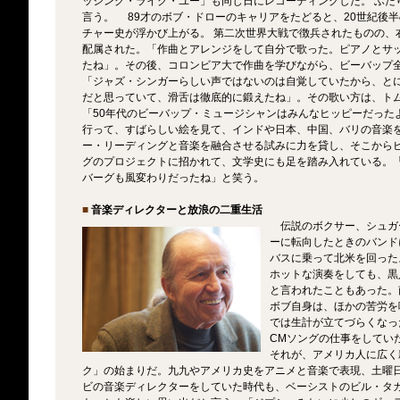
ッシング・ライク・ユー」も同じ日にレコーディングした。 ふた
言う。 89才のボブ・ドローのキャリアをたどると、20世紀後
チャー史が浮かび上がる。 第二次世界大戦で徴兵されたものの、
配属された。「作曲とアレンジをして自分で歌った。ピアノとサ
たね」。その後、コロンビア大で作曲を学びながら、ビーバップ
「ジャズ・シンガーらしい声ではないのは自覚していたから、と
だと思っていて、滑舌は徹底的に鍛えたね」。その歌い方は、ト
「50年代のビーバップ・ミュージシャンはみんなヒッピーだった
行って、すばらしい絵を見て、インドや日本、中国、バリの音楽
ー・リーディングと音楽を融合させる試みに力を貸し、そこから
グのプロジェクトに招かれて、文学史にも足を踏み入れている。
バーグも風変わりだったね」と笑う。
■
音楽ディレクターと放浪の二重生活
伝説のボクサー、シュガ
ーに転向したときのバンド
バスに乗って北米を回った
ホットな演奏をしても、黒
と言われたこともあった。
ボブ自身は、ほかの苦労を
では生計が立てづらくなっ
CMソングの仕事をしてい
それが、アメリカ人に広く
ク」の始まりだ。九九やアメリカ史をアニメと音楽で表現、土曜
ビの音楽ディレクターをしていた時代も、ベーシストのビル・タ