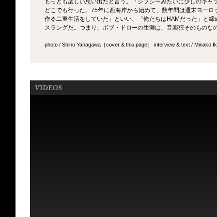
もっとも楽しい思い出だと言う。「ジプシーみたいに少しのギャ
どこでも行った。75年に西海岸から始めて、数年間は週末ヨーロ
作る二重生活をしていた」といい、「俺たちはHAMだった」と締
スラングだ。つまり、ボブ・ドローの生涯は、音楽狂そのものな
photo / Shino Yanagawa［cover & this page］ interview & text / Minako Ik