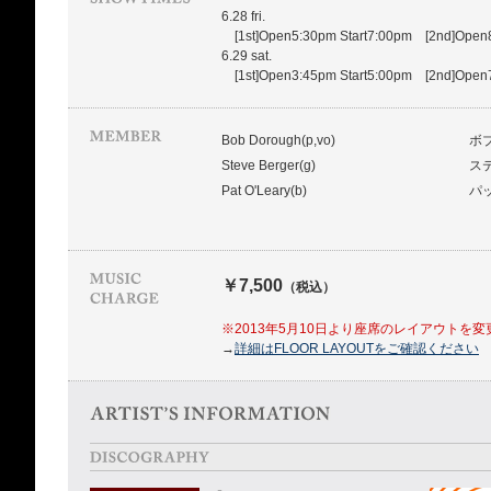
6.28 fri.
[1st]Open5:30pm Start7:00pm [2nd]Open8
6.29 sat.
[1st]Open3:45pm Start5:00pm [2nd]Open7
Bob Dorough(p,vo)
ボ
Steve Berger(g)
ス
Pat O'Leary(b)
パ
￥7,500
（税込）
※2013年5月10日より座席のレイアウトを
→
詳細はFLOOR LAYOUTをご確認ください