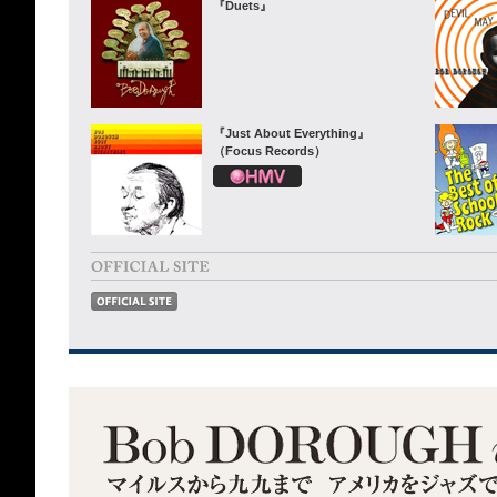
『Duets』
『Just About Everything』
（Focus Records）