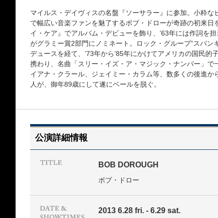
マイルス・デイヴィスの名盤『ソーサラー』に参加。小粋な
で幅広い音楽ファンを魅了するボブ・ドローが奇跡の初来日を
イ・ケア』でアルバム・デビューを飾り、’63年には作詞を
がグラミー賞2部門にノミネート。ロック・グループ“スパン
デュースを経て、’73年から’85年にかけてアメリカの国民
携わり、名曲「スリー・イズ・ア・マジック・ナンバー」で
イアナ・クラール、ジェイミー・カラム等、数多くの後進か
人が、御年89歳にして遂にベールを脱ぐ。
公演詳細情報
BOB DOROUGH
ボブ・ドロー
2013 6.28 fri. - 6.29 sat.