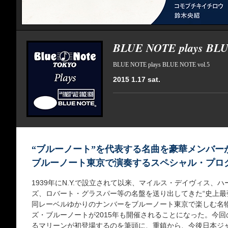
BLUE NOTE plays BLU
BLUE NOTE plays BLUE NOTE vol.5
2015 1.17 sat.
“ブルーノート”を代表する名曲を豪華メンバー
ブルーノート東京で演奏するスペシャル・プロ
1939年にN.Y.で設立されて以来、マイルス・デイヴィス、
ズ、ロバート・グラスパー等の名盤を送り出してきた“史上最
同レーベルゆかりのナンバーをブルーノート東京で楽しむ名
ズ・ブルーノートが2015年も開催されることになった。今
るマリーンが初登場するのを筆頭に、重鎮から、今後日本ジ