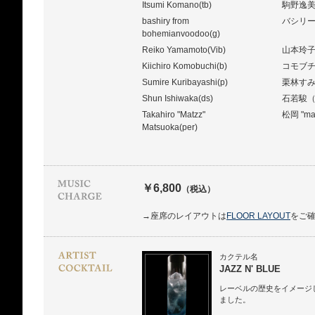
Itsumi Komano(tb)
駒野逸
bashiry from
バシリー
bohemianvoodoo(g)
Reiko Yamamoto(Vib)
山本玲
Kiichiro Komobuchi(b)
コモブ
Sumire Kuribayashi(p)
栗林す
Shun Ishiwaka(ds)
石若駿
Takahiro "Matzz"
松岡 "m
Matsuoka(per)
￥6,800
（税込）
→座席のレイアウトは
FLOOR LAYOUT
をご
カクテル名
JAZZ N' BLUE
レーベルの歴史をイメージ
ました。