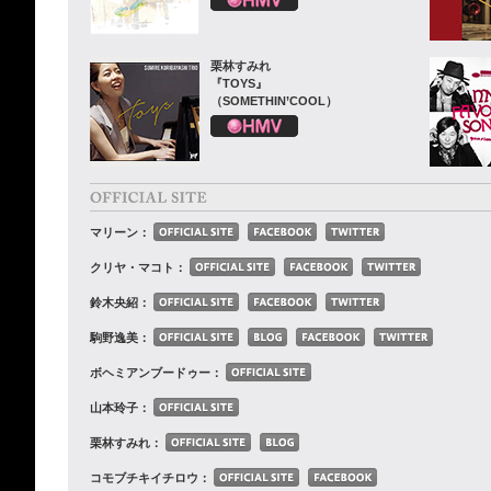
栗林すみれ
『TOYS』
（SOMETHIN’COOL）
マリーン：
クリヤ・マコト：
鈴木央紹：
駒野逸美：
ボヘミアンブードゥー：
山本玲子：
栗林すみれ：
コモブチキイチロウ：