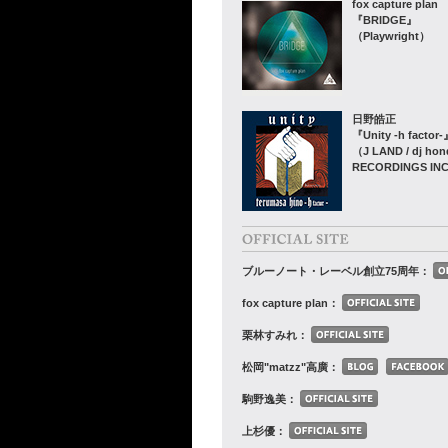
fox capture plan
『BRIDGE』
（Playwright）
日野皓正
『Unity -h factor
（J LAND / dj hon
RECORDINGS IN
ブルーノート・レーベル創立75周年：
fox capture plan：
栗林すみれ：
松岡"matzz"高廣：
駒野逸美：
上杉優：