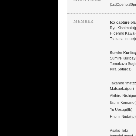
[1st]Open5:30
fox capture pl
Ryo Kishimoto(
Hidehiro Kawai
Tsukasa Inoue(
Sumire Kuribay
Sumire Kuribay
Tomokazu Sugi
Kira Sota(ds)
Takahiro "matzz
Matsuoka(per)
Akihiro Nishiguc
Itsumi Komano(
Yu Uesugi(tb)
Hitomi Niida(tp)
Asako Toki