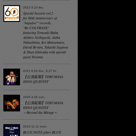
2021 9.23 thu.
Special Session vol.2
for 60th Anniversary of
"impulse!" records,
"Re:COLTRANE"
featuring Tomoaki Baba,
Akihiro Nishiguchi, Akiha
Nakashima, Kei Matsumaru,
David Bryant, Takashi Sugawa
& Shun Ishiwaka with special
guest Teruma
2021 8.26 thu., 8.27 fri.
【公演延期】TERUMASA
HINO QUINTET
2020 4.26 sun.
【公演延期】TERUMASA
HINO QUINTET
～Beyond the Mirage～
2019 11.11 mon.
BLUE NOTE plays BLUE