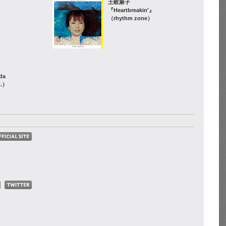
土岐麻子
『Heartbreakin'』
（rhythm zone）
-』
da
C.）