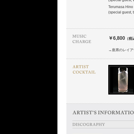
(special guest, 
Terumasa Hino
(special guest, t
￥6,800
（税
→座席のレイア