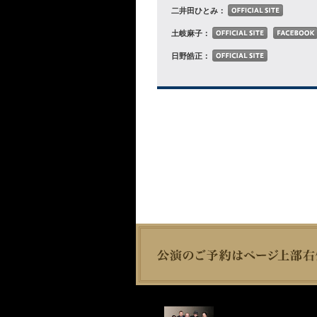
二井田ひとみ：
土岐麻子：
日野皓正：