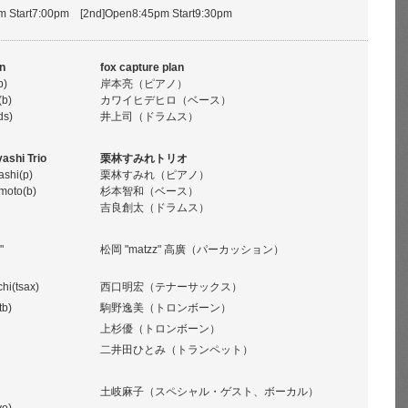
pm Start7:00pm [2nd]Open8:45pm Start9:30pm
an
fox capture plan
p)
岸本亮（ピアノ）
(b)
カワイヒデヒロ（ベース）
ds)
井上司（ドラムス）
ashi Trio
栗林すみれトリオ
ashi(p)
栗林すみれ（ピアノ）
moto(b)
杉本智和（ベース）
吉良創太（ドラムス）
"
松岡 "matzz" 高廣（パーカッション）
hi(tsax)
西口明宏（テナーサックス）
tb)
駒野逸美（トロンボーン）
上杉優（トロンボーン）
二井田ひとみ（トランペット）
土岐麻子（スペシャル・ゲスト、ボーカル）