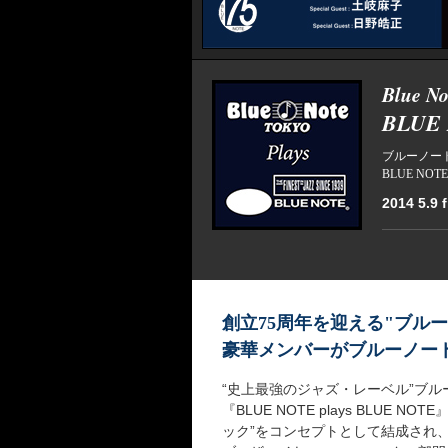
Blue No
BLUE 
ブルーノー
BLUE NOTE 
2014 5.9 fr
創立75周年を迎える"ブル
豪華メンバーがブルーノー
“史上最強のジャズ・レーベル”ブ
『BLUE NOTE plays BLU
ック”をコンセプトとして結成され、最新作