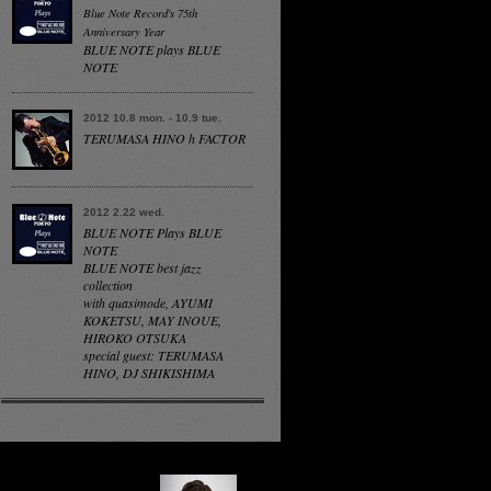
Blue Note Record's 75th
Anniversary Year
BLUE NOTE plays BLUE
NOTE
2012 10.8 mon. - 10.9 tue.
TERUMASA HINO h FACTOR
2012 2.22 wed.
BLUE NOTE Plays BLUE
NOTE
BLUE NOTE best jazz
collection
with quasimode, AYUMI
KOKETSU, MAY INOUE,
HIROKO OTSUKA
special guest: TERUMASA
HINO, DJ SHIKISHIMA