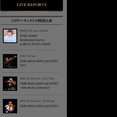
2025 5.24 sat., 6.5 thu.
TOKI ASAKO
Sentimental Journey
at BLUE NOTE TOKYO
2023 5.9 tue.
TERUMASA HINO QUINTET
2023
2022 10.26 wed., 10.27 thu.
TERUMASA HINO QUINTET
"80th Birth Celebration"
2021 10.25 mon., 10.26 tue.
TERUMASA HINO QUINTET