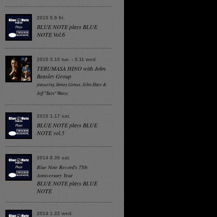
2015 5.8 fri.
BLUE NOTE plays BLUE
NOTE Vol.6
2015 3.10 tue. - 3.11 wed.
TERUMASA HINO with John
Beasley Group
featuring James Genus, John Hart &
Jeff "Tain" Watts
2015 1.17 sat.
BLUE NOTE plays BLUE
NOTE vol.5
2014 8.30 sat.
Blue Note Record's 75th
Anniversary Year
BLUE NOTE plays BLUE
NOTE
2014 1.22 wed.