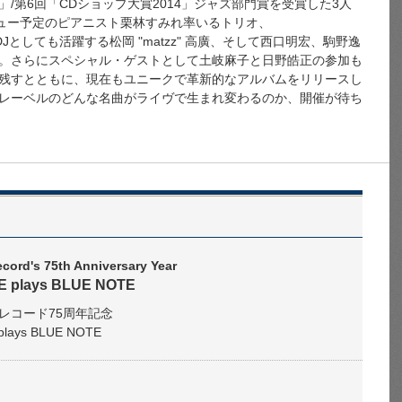
/第6回「CDショップ大賞2014」ジャズ部門賞を受賞した3人
夏CDデビュー予定のピアニスト栗林すみれ率いるトリオ、
バーでDJとしても活躍する松岡 "matzz" 高廣、そして西口明宏、駒野逸
。さらにスペシャル・ゲストとして土岐麻子と日野皓正の参加も
残すとともに、現在もユニークで革新的なアルバムをリリースし
レーベルのどんな名曲がライヴで生まれ変わるのか、開催が待ち
cord's 75th Anniversary Year
 plays BLUE NOTE
レコード75周年記念
plays BLUE NOTE