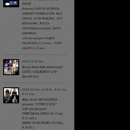
NOTE
featuring TAKUYA KURODA,
AKIHIRO NISHIGUCHI, MAY
INOUE, AI KUWABARA, JUN
MIYAKAWA, RYUTA
TSUNODA[mononkul], SHUN
ISHIWAKA
with special guest JAMES
FRANCIES (1.21 mon.), TONY
ALLEN (1.22 tue.)
2018 10.18 thu.
Bossa Nova 60th anniversary
GETZ / GILBERTO +50
Special Live
2018 8.9 thu., 8.10 fri., 8.11 sat.
8.12 sun.
Bluey from INCOGNITO
presents "CITRUS SUN"
with special guest
TERUMASA HINO (8.11 sat.,
8.12 sun.),
MIHO FUKUHARA (8.9 thu.,
8.10 fri.)