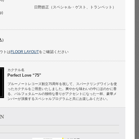
vo)
日野皓正（スペシャル・ゲスト、トランペット）
p)
込）
ウトは
FLOOR LAYOUT
をご確認ください
カクテル名
Perfect Love “75”
ブルーノートレコーズ創立75周年を祝して、スパークリングワインを使
ったカクテルをご用意いたしました。爽やかな味わいの中にほのかに香
る、パルフェタムールの独特な香りがアクセントになった一杯、豪華メ
ンバーが演奏するスペシャルプログラムと共にお楽しみください。