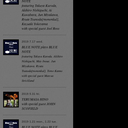
NOTE
featuring Takuya Kuroda,
Akihiro Nishiguchi, Ai
Kuwabara, Jun Miyakawa,
Ryuta Tsunoda[mononkul],
Kazuaki Yokoyama
with special guest Joel Ross
2019 7.17 wed.
BLUE NOTE plays BLUE
NOTE
featuring Takuya Kuroda, Akihiro
Nishiguchi, May Inoue, Jun
Miyakawa, Ryuta
Tsunoda[mononkul], Tomo Kanno
with special guest Marcus
Strickland
2019 5.31 fri.
TERUMASA HINO
with special guest JOHN
SCOFIELD
2019 1.21 mon., 1.22 tue.
BLUE NOTE plays BLUE