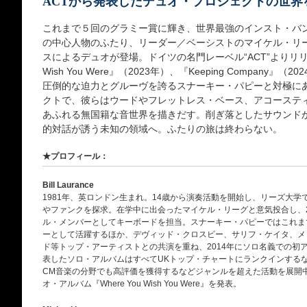
ACTから発表したデュオ・プロジェクトの世界
これまで５回のグラミー賞に輝き、世界最強のインスト・バ
の中心人物のふたり、リーダー／ベーシストのマイケル・リ
スによるデュオが登場。ドイツの名門レーベル“ACT”よりリリー
Wish You Were』（2023年）、『Keeping Compan
圧倒的な迫力とグルーヴを誇るスナーキー・パピーと対極に
クトで、彼らはウードやフレットレス・ベース、アコーステ
あふれる無国籍な音世界を描きだす。削ぎ落としたサウンド
的対話が誘う未知の領域へ。ふたりの旅は終わらない。
★プロフィール：
Bill Laurance
1981年、英ロンドン生まれ。14歳から演奏活動を開始し、リーズ大
やファンクを探求。在学中に出会ったマイケル・リーグと意気投合し、2
ル・メンバーとしてキーボードを担当。スナーキー・パピーではこれま
ーとして活躍するほか、デヴィッド・クロスビー、サリフ・ケイタ、メ
ド等トップ・アーティストとの共演を重ね、2014年にソロ名義での初
表したソロ・アルバムはすべてUKトップ・チャートにランクインする
CM音楽の分野でも高評価を獲得するなどジャンルを超えた活動を展開中
オ・アルバム『Where You Wish You Were』を発表。