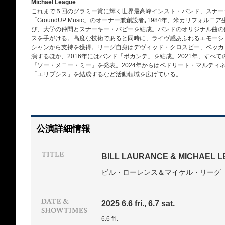
Michael League
これまで５回のグラミー賞に輝く世界最高峰インスト・バンド、スナー
「GroundUP Music」のオーナー兼創設者｡1984年、米カリフォ
び、大学の仲間とスナーキー・パピーを結成。バンドのオリジナル曲の
スを手がける。高度な技術であると同時に、ライヴ感あふれるエモーシ
シャンから支持を獲得。リーグ自身はデヴィッド・クロスビー、ベッカ
演するほか、2016年にはバンド「ボカンテ」を結成。2021年、すべ
『ソー・メニー・ミー』を発表。2024年からはペドリート・マルティ
「エリプシス」を結成するなど活動領域を広げている。
公演詳細情報
BILL LAURANCE & MICHAEL 
ビル・ローレンス＆マイケル・リーグ
2025 6.6 fri., 6.7 sat.
6.6 fri.