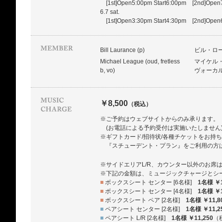
[1st]Open5:00pm Start6:00pm [2nd]Open
6.7 sat.
[1st]Open3:30pm Start4:30pm [2nd]Open
Bill Laurance (p)
ビル・ロ
Michael League (oud, fretless
マイケル
b, vo)
ヴォーカ
￥8,500
（税込）
※ご予約はウェブサイトからのみ承ります。
(お電話による予約受付は実施いたしません
※ギフトカード/招待状/各種チケットをお持
『スチューデント・プラン』をご利用の方
※サイドエリアL/R、カウンター以外のお席
※下記の金額は、ミュージックチャージとシ
■
ボックスシート センター [6名様]
1名様 ￥1
■
ボックスシート センター [4名様]
1名様 ￥1
■
ボックスシート ペア [2名様]
1名様 ￥11,8
■
ペアシート センター [2名様]
1名様 ￥11,2
■
ペアシート L/R [2名様]
1名様 ￥11,250
（