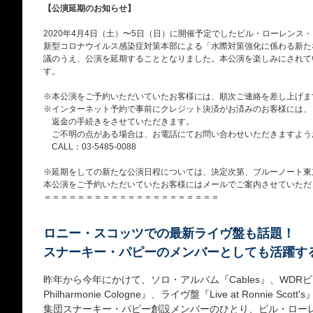
【公演延期のお知らせ】
2020年4月4日（土）〜5日（日）に開催予定でしたビル・ローレンス
新型コロナウイルス感染症対策本部による「水際対策強化に係わる新た
議のうえ、公演を延期することとなりました。本公演を楽しみにされて
す。
※本公演をご予約いただいていたお客様には、順次ご連絡を差し上げま
※インターネット予約で事前にクレジット決済がお済みのお客様には、
返金の手続きをさせていただきます。
ご不明の点がある場合は、お電話にてお問い合わせいただきますよう
CALL：03-5485-0088
※延期をしての新たな公演日程については、決定次第、ブルーノート東京
本公演をご予約いただいていたお客様にはメールでご案内させていただ
＝＝＝＝＝＝＝＝＝＝＝＝＝＝＝＝＝＝＝＝＝
ロニー・スコッツでの最新ライヴ盤も話題！
スナーキー・パピーのメンバーとしても活躍す
昨年から今年にかけて、ソロ・アルバム『Cables』、WDRビッグ
Philharmonie Cologne』、ライヴ盤『Live at Ronnie
集団スナーキー・パピー創設メンバーのひとり、ビル・ローレ