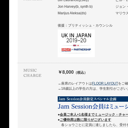
Bill Laurance(p,key)
ビル・
Jon Harvey(b, synth b)
ジョン
Marijus Aleksa(ds)
マリウ
後援：ブリティッシュ・カウンシル
￥8,000
（税込）
→座席のレイアウトは
FLOOR LAYOUT
をご
→18歳以上の学生の方は、学生割引がござい
●
会員ご本人+1名様までミュージック・チャ
●
ご優待席は数に限りがございます
各ショウごとに定員に達しましたら、受付