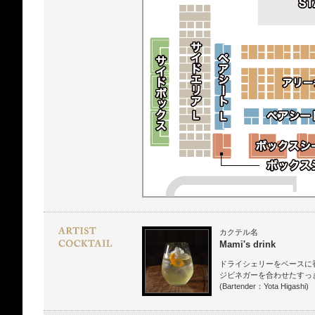
カクテル名
Mami's drink
ドライシェリーをベースに
ジビネガーを合わせたすっ
(Bartender：Yota Higashi)