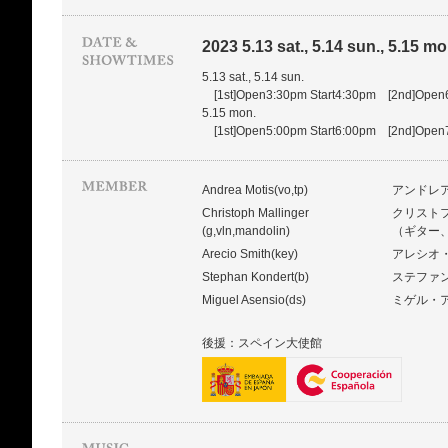
2023 5.13 sat., 5.14 sun., 5.15 mo
5.13 sat., 5.14 sun.
[1st]Open3:30pm Start4:30pm [2nd]Open
5.15 mon.
[1st]Open5:00pm Start6:00pm [2nd]Open
Andrea Motis(vo,tp)
アンドレ
Christoph Mallinger
クリスト
(g,vln,mandolin)
（ギター
Arecio Smith(key)
アレシオ
Stephan Kondert(b)
ステファ
Miguel Asensio(ds)
ミゲル・
後援：スペイン大使館