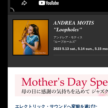
ANDREA MOTIS
"Loopholes"
アンドレア・モティス
“ループホールズ”
2023 5.13 sat., 5.14 sun., 5.15 mo
エレクトリック・サウンドへ変貌を遂げた