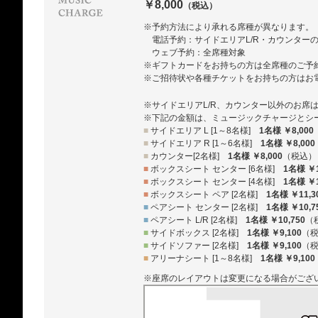
￥8,000
（税込）
※予約方法により承れる席種が異なります。
電話予約：サイドエリアL/R・カウンター
ウェブ予約：全席種対象
※ギフトカードをお持ちの方は全席種のご予
※ご招待状や各種チケットをお持ちの方はお
※サイドエリアL/R、カウンター以外のお席
※下記の金額は、ミュージックチャージとシ
■
サイドエリア L [1～8名様]
1名様 ￥8,000
■
サイドエリア R [1～6名様]
1名様 ￥8,000
■
カウンター[2名様]
1名様 ￥8,000
（税込）
■
ボックスシート センター [6名様]
1名様 ￥1
■
ボックスシート センター [4名様]
1名様 ￥1
■
ボックスシート ペア [2名様]
1名様 ￥11,3
■
ペアシート センター [2名様]
1名様 ￥10,7
■
ペアシート L/R [2名様]
1名様 ￥10,750
（
■
サイドボックス [2名様]
1名様 ￥9,100
（
■
サイドソファー [2名様]
1名様 ￥9,100
（
■
アリーナシート [1～8名様]
1名様 ￥9,100
※座席のレイアウトは変更になる場合がござ