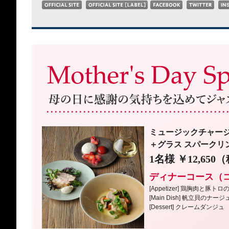
ミュージックチャー
＋グラス スパークリ
1名様 ￥12,65
ディナーコース（
[Appetizer] 鶏胸肉と
[Main Dish] 帆立貝のナー
[Dessert] クレームダンジュ