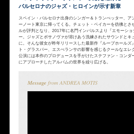
バルセロナのジャズ・ヒロインが示す新章
スペイン・バルセロナ出身のシンガー＆トランぺッター、ア
ーノート東京に帰ってくる。チェット・ベイカーを彷彿とさ
ルが評判となり、2017年に名門インパルスより『エモーシ
ー。ジャズとボサノヴァが溶けあう洗練されたサウンドとキ
に。そんな彼女が昨年リリースした最新作『ループホールズ
ト・グラスパー、エスぺランサの影響を感じるクールなエレ
公演には本作のプロデュースを手がけたステファン・コンダ
にアプローチしたアルバムの世界を繰り広げる。
Message
from ANDREA MOTIS