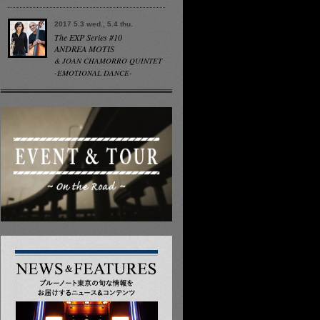
2017 5.3 wed., 5.4 thu.
The EXP Series #10
ANDREA MOTIS
& JOAN CHAMORRO QUINTET
-EMOTIONAL DANCE-