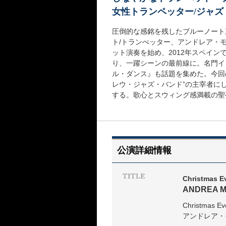
女性トランペッター/ジャ
圧倒的な感銘を残したブルーノート
ト/トランぺッター、アンドレア・
ット演奏を始め、2012年スペイ
り、一躍シーンの最前線に。名門イ
ル・ダンス』も話題を集めた。今回
レウ・ジャズ・バンド”の主宰者に
する。歌心とスウィング感満載の聖
公演詳細情報
Christmas E
ANDREA M
Christmas Ev
アンドレア・