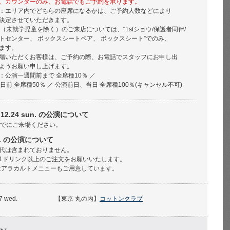
、カウンターのみ、お電話でもご予約を承ります。
：エリア内でどちらの座席になるかは、ご予約人数などにより
決定させていただきます。
（未就学児童を除く）のご来店については、“1stショウ/保護者同伴/
センター、 ボックスシートペア、 ボックスシート”でのみ、
ます。
場いただくお客様は、ご予約の際、お電話でスタッフにお申し出
ようお願い申し上げます。
：公演一週間前まで 全席種10％ ／
前 全席種50％ ／ 公演前日、当日 全席種100％(キャンセル不可)
., 12.24 sun. の公演について
までにご来場ください。
on. の公演について
代は含まれておりません。
ドリンク以上のご注文をお願いいたします。
on. はアラカルトメニューもご用意しています。
27 wed.
【東京 丸の内】
コットンクラブ