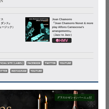
ィス
Joan Chamorro
・ダンス』
『Joan Chamorro Nonet & more
ュージック）
play Alfons Carrascosa’s
arrangements』
（Jazz to Jazz）