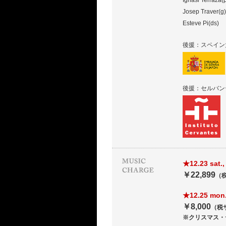
Ignasi Terraza(
Josep Traver(g)
Esteve Pi(ds)
後援：スペイン
後援：セルバン
★12.23 s
￥22,899
（
★12.25 
￥8,000
（税
※クリスマス・