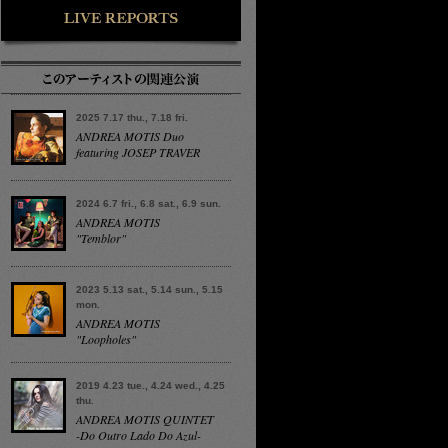
2025 7.17 thu., 7.18 fri.
ANDREA MOTIS Duo
featuring JOSEP TRAVER
2024 6.7 fri., 6.8 sat., 6.9 sun.
ANDREA MOTIS
"Temblor"
2023 5.13 sat., 5.14 sun., 5.15
mon.
ANDREA MOTIS
"Loopholes"
2019 4.23 tue., 4.24 wed., 4.25
thu.
ANDREA MOTIS QUINTET
-Do Outro Lado Do Azul-