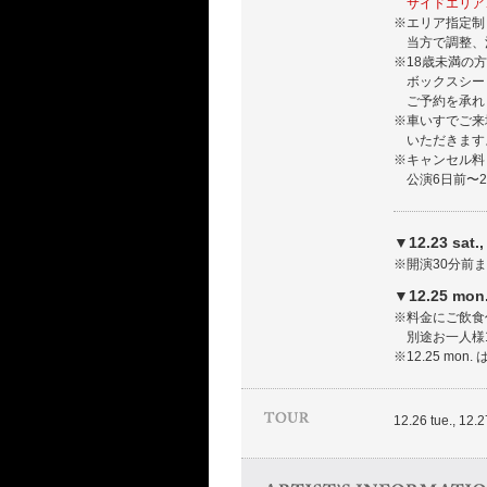
サイドエリア
※エリア指定制
当方で調整、
※18歳未満の方
ボックスシート
ご予約を承れ
※車いすでご来
いただきます
※キャンセル料
公演6日前〜2日
▼12.23 sat
※開演30分前
▼12.25 m
※料金にご飲食
別途お一人様1
※12.25 m
12.26 tue., 12.