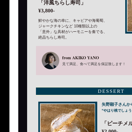
「洋風ちらし寿司」
¥3,800-
鮮やかな海の幸に、キャビアや海葡萄、
ジャークチキンなど 10種類以上の
「意外」な具材がハーモニーを奏でる、
絶品ちらし寿司。
from AKIKO YANO
見て満足、食べて満足を保証致します！
DESSERT
矢野顕子さんか
“やはり桃でしょう
「ピーチメ
¥2,000-