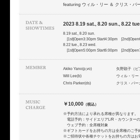
featuring ウィル・リー ＆ クリス・
2023 8.19 sat., 8.20 sun., 8.22 tue
8.19 sat., 8.20 sun.
[1st]Open3:30pm Start4:30pm [2nd]Open
8.22 tue., 8.23 wed.
[1st]Open5:00pm Start6:00pm [2nd]Open
Akiko Yano(p,vo)
矢野顕子（ピ
Will Lee(b)
ウィル・リー
Chris Parker(ds)
クリス・パー
￥10,000
（税込）
※予約方法により承れる席種が異なります。
電話予約：サイドエリアL/R・カウンター
ウェブ予約：全席種対象
※ギフトカードをお持ちの方は全席種のご予
※ご招待状や各種チケットをお持ちの方はお