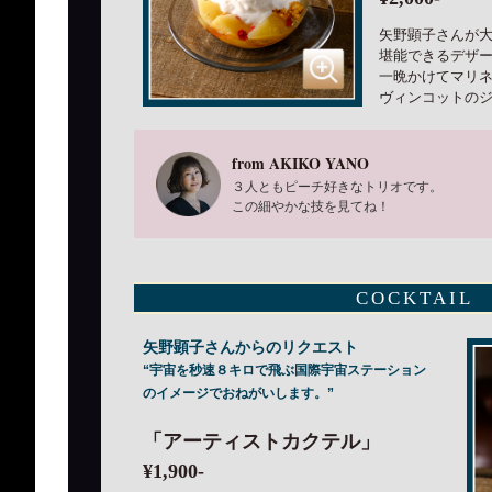
矢野顕子さんが大
堪能できるデザ
一晩かけてマリ
ヴィンコットの
from AKIKO YANO
３人ともピーチ好きなトリオです。
この細やかな技を見てね！
COCKTAIL
矢野顕子さんからのリクエスト
“宇宙を秒速８キロで飛ぶ国際宇宙ステーション
のイメージでおねがいします。”
「アーティストカクテル」
¥1,900-