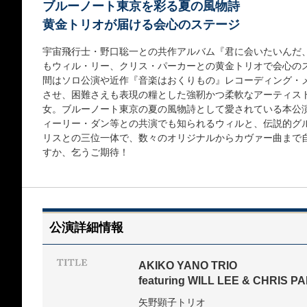
ブルーノート東京を彩る夏の風物詩
黄金トリオが届ける会心のステージ
宇宙飛行士・野口聡一との共作アルバム『君に会いたいんだ
もウィル・リー、クリス・パーカーとの黄金トリオで会心の
間はソロ公演や近作『音楽はおくりもの』レコーディング・
させ、困難さえも表現の糧とした強靭かつ柔軟なアーティス
女。ブルーノート東京の夏の風物詩として愛されている本公
ィーリー・ダン等との共演でも知られるウィルと、伝説的グル
リスとの三位一体で、数々のオリジナルからカヴァー曲まで
すか、乞うご期待！
公演詳細情報
AKIKO YANO TRIO
featuring WILL LEE & CHRIS 
矢野顕子トリオ