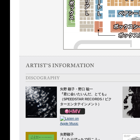
矢野 顕子・野口 聡一
『君に会いたいんだ、とても』
（SPEEDSTAR RECORDS / ビク
ターエンタテインメント）
矢野顕子
『ふたりぼっちで行こう』