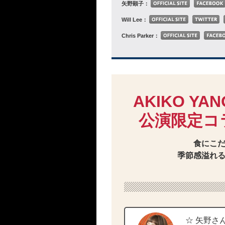
矢野顕子：
Will Lee：
Chris Parker：
AKIKO YAN
公演限定コ
食にこ
季節感溢れ
☆ 矢野さ