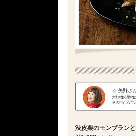
☆ 矢野さ
大好物の果物
その中からブ
渋皮栗のモンブランと