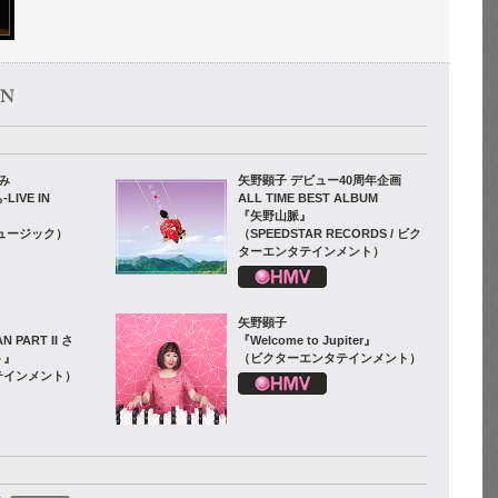
み
矢野顕子 デビュー40周年企画
IVE IN
ALL TIME BEST ALBUM
『矢野山脈』
ュージック）
（SPEEDSTAR RECORDS / ビク
ターエンタテインメント）
矢野顕子
 PART II さ
『Welcome to Jupiter』
ト』
（ビクターエンタテインメント）
テインメント）