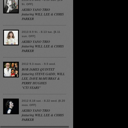
fri. OFF)
AKIKO YANO TRIO
featuring WILL LEE & CHRIS
PARKER
2013 8.9 fri. - 8.13 tue. [8.11
sun. OFF]
AKIKO YANO TRIO
featuring WILL LEE & CHRIS
PARKER
2012 9.3 mon. - 9.5 wed.
BOB JAMES QUINTET
featuring STEVE GADD, WILL
LEE, DAVE McMURRAY &
PERRY HUGHES
"CTI YEARS"
2012 8.18 sat. - 8.22 wed. (8.20
mon. OFF)
AKIKO YANO TRIO
featuring WILL LEE & CHRIS
PARKER