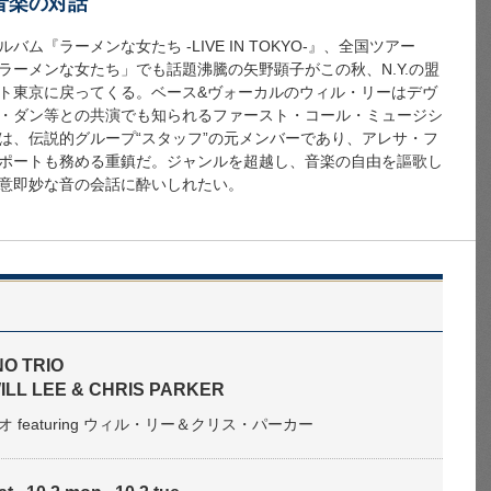
音楽の対話
『ラーメンな女たち -LIVE IN TOKYO-』、全国ツアー
7 ラーメンな女たち」でも話題沸騰の矢野顕子がこの秋、N.Y.の盟
ト東京に戻ってくる。ベース&ヴォーカルのウィル・リーはデヴ
・ダン等との共演でも知られるファースト・コール・ミュージシ
は、伝説的グループ“スタッフ”の元メンバーであり、アレサ・フ
ポートも務める重鎮だ。ジャンルを超越し、音楽の自由を謳歌し
意即妙な音の会話に酔いしれたい。
NO TRIO
 WILL LEE & CHRIS PARKER
 featuring ウィル・リー＆クリス・パーカー