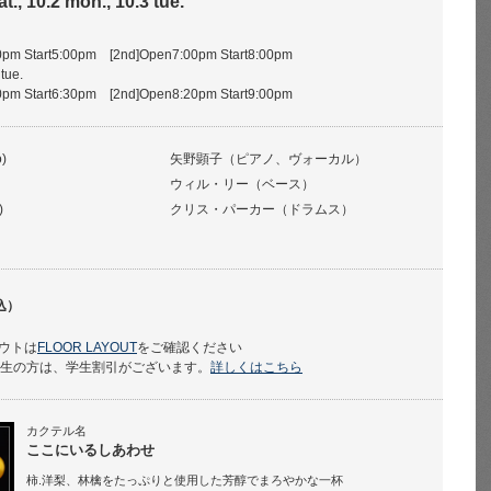
t., 10.2 mon., 10.3 tue.
pm Start5:00pm [2nd]Open7:00pm Start8:00pm
tue.
pm Start6:30pm [2nd]Open8:20pm Start9:00pm
o)
矢野顕子（ピアノ、ヴォーカル）
ウィル・リー（ベース）
)
クリス・パーカー（ドラムス）
込）
ウトは
FLOOR LAYOUT
をご確認ください
学生の方は、学生割引がございます。
詳しくはこちら
カクテル名
ここにいるしあわせ
柿.洋梨、林檎をたっぷりと使用した芳醇でまろやかな一杯