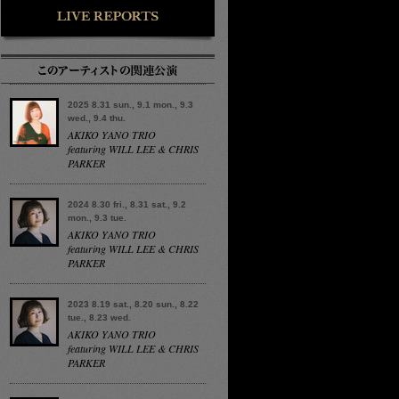
2025 8.31 sun., 9.1 mon., 9.3
wed., 9.4 thu.
AKIKO YANO TRIO
featuring WILL LEE & CHRIS
PARKER
2024 8.30 fri., 8.31 sat., 9.2
mon., 9.3 tue.
AKIKO YANO TRIO
featuring WILL LEE & CHRIS
PARKER
2023 8.19 sat., 8.20 sun., 8.22
tue., 8.23 wed.
AKIKO YANO TRIO
featuring WILL LEE & CHRIS
PARKER