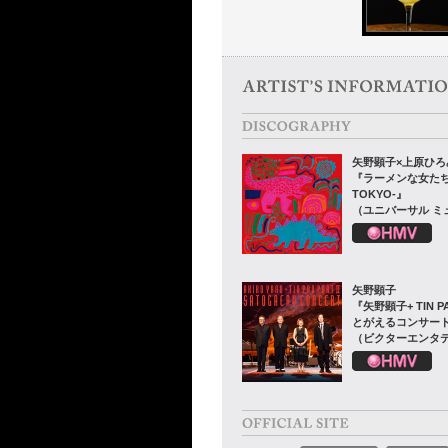
矢野顕子×上原ひろ
『ラーメンな女たち-L
TOKYO-』
（ユニバーサル ミ
矢野顕子
『矢野顕子+ TIN PAN
とがえるコンサー
（ビクターエンタ