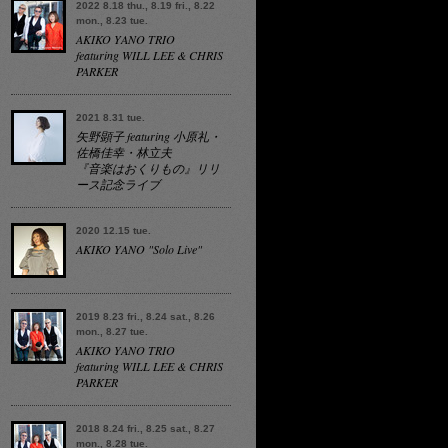
2022 8.18 thu., 8.19 fri., 8.22
mon., 8.23 tue.
AKIKO YANO TRIO
featuring WILL LEE & CHRIS
PARKER
2021 8.31 tue.
矢野顕子 featuring 小原礼・
佐橋佳幸・林立夫
『音楽はおくりもの』リリ
ース記念ライブ
2020 12.15 tue.
AKIKO YANO "Solo Live"
2019 8.23 fri., 8.24 sat., 8.26
mon., 8.27 tue.
AKIKO YANO TRIO
featuring WILL LEE & CHRIS
PARKER
2018 8.24 fri., 8.25 sat., 8.27
mon., 8.28 tue.