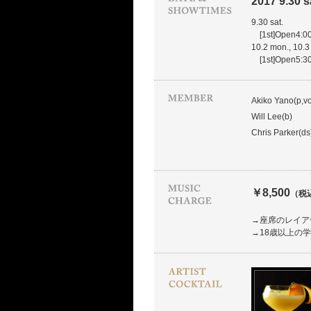
2017 9.30 sa
9.30 sat.
[1st]Open4:00
10.2 mon., 10.3 
[1st]Open5:30
Akiko Yano(p,v
Will Lee(b)
Chris Parker(ds
￥8,500
（税
→座席のレイア
→18歳以上の