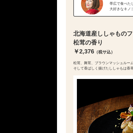
帯広で食べた
大好きなキノ
北海道産ししゃものフ
松茸の香り
￥2,376
（税サ込）
松茸、舞茸、ブラウンマッシュルー
そして香ばしく揚げたししゃもは香