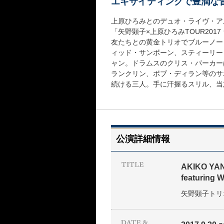
エキサイティングで豊潤な
上原ひろみとのデュオ・ライヴ・アルバム
「矢野顕子×上原ひろみTOUR201
友たちとの黄金トリオでブルーノー
ィッド・サンボーン、スティーリー
ャン。ドラムスのクリス・パーカー
ランクリン、ボブ・ディラン等のサ
続ける三人。手に汗握るスリル、当
公演詳細情報
AKIKO YA
featuring
矢野顕子トリオ