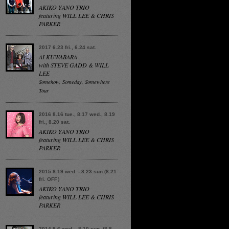
AKIKO YANO TRIO
featuring WILL LEE & CHRIS
PARKER
2017 6.23 fri., 6.24 sat.
AI KUWABARA
with STEVE GADD & WILL
LEE
Somehow, Someday, Somewhere
Tour
2016 8.16 tue., 8.17 wed., 8.19
fri., 8.20 sat.
AKIKO YANO TRIO
featuring WILL LEE & CHRIS
PARKER
2015 8.19 wed. - 8.23 sun.(8.21
fri. OFF）
AKIKO YANO TRIO
featuring WILL LEE & CHRIS
PARKER
2014 8.6 wed. - 8.10 sun. (8.8