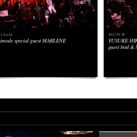
12.4 wed.
2012.01.30
simode special guest MARLENE
YUSUKE HIRA
guest bird