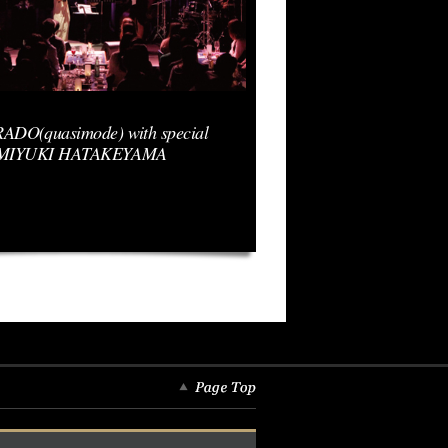
DO(quasimode) with special
 & MIYUKI HATAKEYAMA