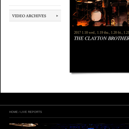
2017 1.18 wed., 1.19 thu., 1.20 fri., 1.21
THE CLAYTON BROTHE
HOME
/
LIVE REPORTS