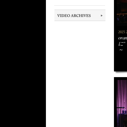
2025 
or
に" ～
～