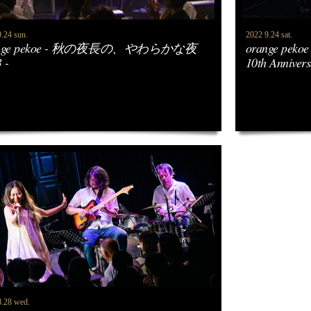
.24 sun.
2022 9.24 sat.
ange pekoe - 秋の夜長の、やわらかな夜
orange pekoe
 -
10th Anniver
8.28 wed.