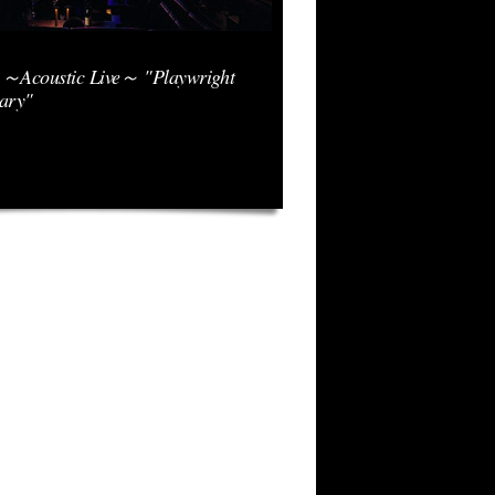
 ～Acoustic Live～ "Playwright
sary"