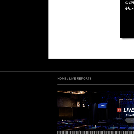
oran
Mus
HOME
/
LIVE REPORTS