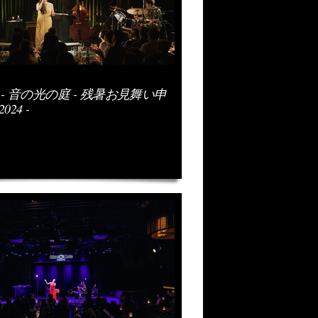
ekoe - 音の光の庭 - 残暑お見舞い申
24 -