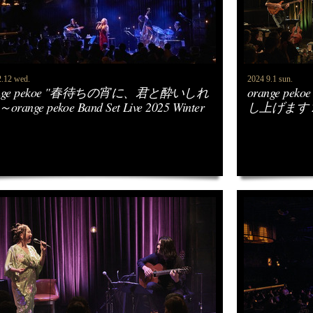
2.12 wed.
2024 9.1 sun.
ange pekoe "春待ちの宵に、君と酔いしれ
orange p
orange pekoe Band Set Live 2025 Winter
し上げます 20