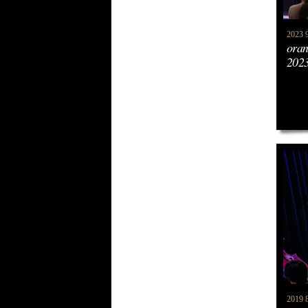
2023 9
or
2023
2019 