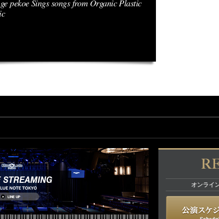
ge pekoe Sings songs from Organic Plastic
ic
オンライ